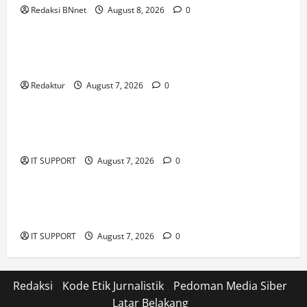
Redaksi BNnet
August 8, 2026
0
Uncategorized
Slotmaster NL als herkenbaar casino op kleine
schermen
Redaktur
August 7, 2026
0
Uncategorized
Slotmaster NL als herkenbaar casino op kleine
schermen
IT SUPPORT
August 7, 2026
0
Uncategorized
Slotmaster NL als herkenbaar casino op kleine
schermen
IT SUPPORT
August 7, 2026
0
Redaksi
Kode Etik Jurnalistik
Pedoman Media Siber
Latar Belakang