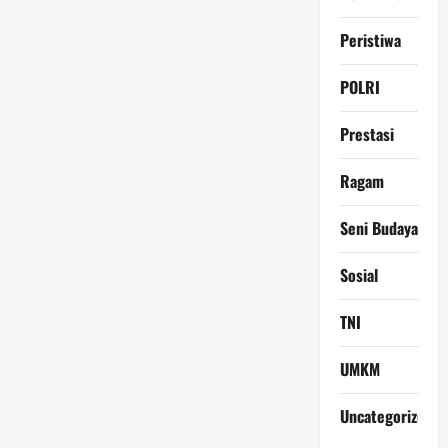
Peristiwa
POLRI
Prestasi
Ragam
Seni Budaya
Sosial
TNI
UMKM
Uncategorized