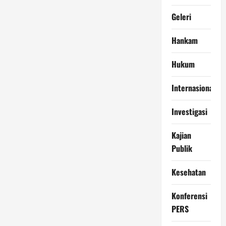
Geleri
Hankam
Hukum
Internasional
Investigasi
Kajian
Publik
Kesehatan
Konferensi
PERS