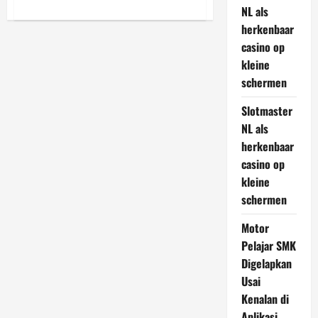
about
NL als
Guru
adalah
herkenbaar
Pawang
casino op
Teknologi
kleine
schermen
Slotmaster
NL als
herkenbaar
casino op
kleine
schermen
Motor
Pelajar SMK
Digelapkan
Usai
Kenalan di
Aplikasi