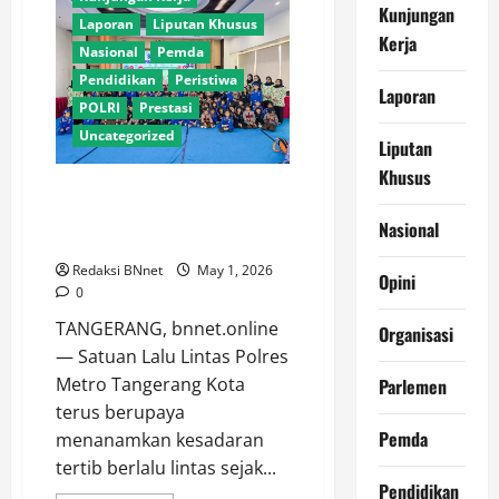
Kunjungan
Kekerasan
Laporan
Liputan Khusus
Seksual
Kerja
di
Nasional
Pemda
Pondok
Pesantren
Pendidikan
Peristiwa
Indonesia
Laporan
POLRI
Prestasi
Uncategorized
Liputan
Khusus
Edukasi Sejak Usia Dini, Polres
Metro Tangerang Kota Ajak
Nasional
Anak TK Tertib Berlalu Lintas
Redaksi BNnet
May 1, 2026
Opini
0
TANGERANG, bnnet.online
Organisasi
— Satuan Lalu Lintas Polres
Metro Tangerang Kota
Parlemen
terus berupaya
Pemda
menanamkan kesadaran
Adventorial
Agro
tertib berlalu lintas sejak...
Agro Sektor
Bela Negara
Pendidikan
Daerah
Geleri