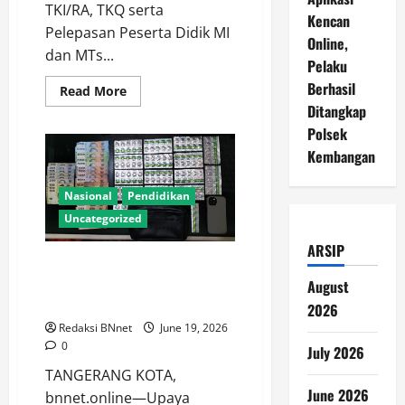
TKI/RA, TKQ serta
Kencan
Pelepasan Peserta Didik MI
Online,
dan MTs...
Pelaku
Berhasil
Read
Read More
more
Ditangkap
about
Yayasan
Polsek
Al-
Abror
Kembangan
Wisuda
TKI/RA,
TKQ
Nasional
Pendidikan
&
Lepas
Uncategorized
MI-
MTs
ARSIP
Al
Polisi Tangkap Penjual dan
Husna
Gembor,
Pembeli Tramadol di Batuceper,
August
MTs
Ratusan Butir Obat Diamankan
Raih
2026
Penghargaan
Redaksi BNnet
June 19, 2026
Budaya
Madrasah
0
July 2026
Terbaik
TANGERANG KOTA,
June 2026
bnnet.online—Upaya