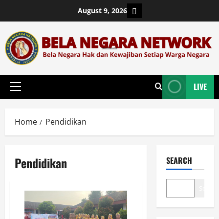
Skip
Login
August 9, 2026
to
content
LIVE
Primary
Menu
Home
Pendidikan
Pendidikan
SEARCH
Search