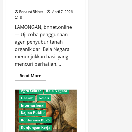
dalam Hitungan Jam.
Redaksi BNnet
April 7, 2026
0
LAMONGAN, bnnet.online
— Uji coba penggunaan
agen penyubur tanah
organik dari Bela Negara
menunjukkan hasil yang
mencuri perhatian....
Read
Read More
more
Adventorial
Agro
about
Terapan
Agro Sektor
Bela Negara
Organik
Bela
Daerah
Geleri
Negara,
Hasil
Internasional
Uji
PH
Kajian Publik
Tanah
Konferensi PERS
Naik
Drastis
Kunjungan Kerja
dalam