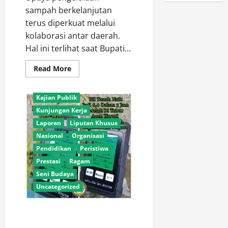
sampah berkelanjutan
terus diperkuat melalui
kolaborasi antar daerah.
Adventorial
Agro
Hal ini terlihat saat Bupati...
Agro Sektor
Bela Negara
Read
Read More
Daerah
Galeri Foto
more
about
Geleri
Internasional
Gresik
–
Kajian Publik
Lamongan
Kunjungan Kerja
Perkuat
Sinergi
Laporan
Liputan Khusus
Pengelolaan
Sampah,
Nasional
Organisasi
Dorong
Program
Pendidikan
Peristiwa
Energi
Listrik
Prestasi
Ragam
dari
Seni Budaya
Limbah
Uncategorized
Terapan Organik Bela Negara,
Hasil Uji PH Tanah Naik Drastis