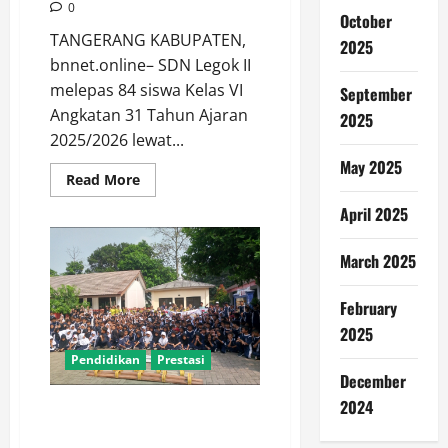
0
October
TANGERANG KABUPATEN,
2025
bnnet.online– SDN Legok II
melepas 84 siswa Kelas VI
September
Angkatan 31 Tahun Ajaran
2025
2025/2026 lewat...
May 2025
Read
Read More
more
about
April 2025
Upacara
Adat
Mapag
March 2025
Panganten
Warnai
Pelepasan
84
February
Siswa
2025
SDN
Legok
Pendidikan
Prestasi
II
Angkatan
December
31
2024
Balok Sampai Egrang Diajarkan
ke Siswa SDN Legok II, KORMI