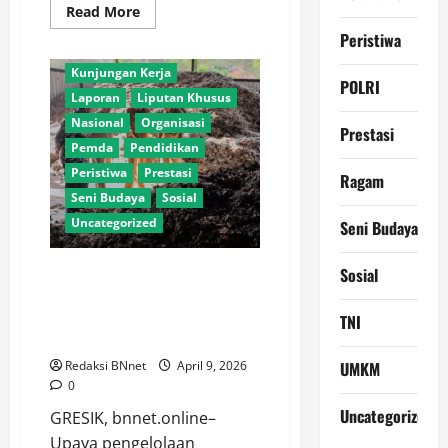
Read
Read More
Internasional
more
Peristiwa
about
Kajian Publik
Edukasi
Sejak
Kunjungan Kerja
Usia
POLRI
Dini,
Laporan
Liputan Khusus
Polres
Metro
Nasional
Organisasi
Prestasi
Tangerang
Pemda
Pendidikan
Kota
Ajak
Peristiwa
Prestasi
Ragam
Anak
TK
Seni Budaya
Sosial
Tertib
Berlalu
Uncategorized
Seni Budaya
Lintas
Gresik – Lamongan Perkuat
Sosial
Sinergi Pengelolaan Sampah,
Dorong Program Energi Listrik
TNI
dari Limbah
UMKM
Redaksi BNnet
April 9, 2026
0
Uncategorized
GRESIK, bnnet.online–
Upaya pengelolaan