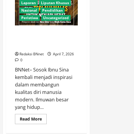
Hitungan
Laporan
Liputan Khusus
Jam.
Nasional
Pendidikan
Peristiwa
Uncategorized
Belajar dari Ibnu Sina: Rahasia
Menjadi Manusia Hebat di Era
Modern.
Redaksi BNnet
April 7, 2026
0
BNNet– Sosok Ibnu Sina
kembali menjadi inspirasi
dalam membangun
kualitas diri manusia
modern. Ilmuwan besar
yang hidup...
Read
Read More
more
about
Belajar