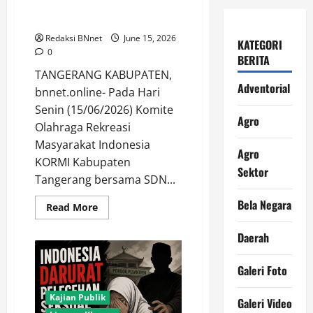
Kab. Tangerang Jaga Warisan
Budaya
Redaksi BNnet
June 15, 2026
KATEGORI
0
BERITA
TANGERANG KABUPATEN,
Adventorial
bnnet.online- Pada Hari
Senin (15/06/2026) Komite
Agro
Olahraga Rekreasi
Masyarakat Indonesia
Agro
KORMI Kabupaten
Sektor
Tangerang bersama SDN...
Bela Negara
Read
Read More
more
about
Balok
Daerah
Sampai
Egrang
Diajarkan
Galeri Foto
ke
Siswa
SDN
Kajian Publik
Galeri Video
Legok