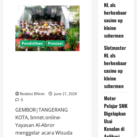
“Selamat
NL als
Datang
herkenbaar
Murid
Baru”,
casino op
MPLS
SDN
kleine
Legok
II
schermen
Hadirkan
Tarian,
Pendidikan
Prestasi
Perkenalan,
Slotmaster
dan
NL als
Kebersamaan
Yayasan Al-Abror Wisuda
herkenbaar
TKI/RA, TKQ & Lepas MI-MTs Al
casino op
Husna Gembor, MTs Raih
kleine
Penghargaan Budaya Madrasah
schermen
Terbaik
Redaksi BNnet
June 21, 2026
Motor
0
Pelajar SMK
GEMBOR|TANGERANG
Digelapkan
KOTA, bnnet.online-
Usai
Yayasan Al-Abror
Kenalan di
menggelar acara Wisuda
Aplikasi