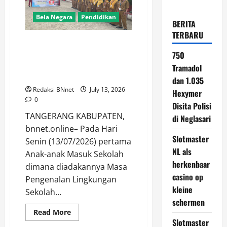
Bela Negara
Pendidikan
BERITA
TERBARU
“Selamat Datang Murid Baru”,
MPLS SDN Legok II Hadirkan
750
Tarian, Perkenalan, dan
Tramadol
Kebersamaan
dan 1.035
Redaksi BNnet
July 13, 2026
Hexymer
0
Disita Polisi
TANGERANG KABUPATEN,
di Neglasari
bnnet.online– Pada Hari
Slotmaster
Senin (13/07/2026) pertama
NL als
Anak-anak Masuk Sekolah
herkenbaar
dimana diadakannya Masa
casino op
Pengenalan Lingkungan
kleine
Sekolah...
schermen
Read
Read More
more
Slotmaster
about