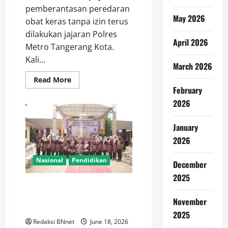
pemberantasan peredaran
May 2026
obat keras tanpa izin terus
dilakukan jajaran Polres
April 2026
Metro Tangerang Kota.
Kali...
March 2026
Read
Read More
more
February
about
Polisi
2026
Tangkap
Penjual
dan
January
Pembeli
Tramadol
2026
di
Batuceper,
Ratusan
Nasional
Pendidikan
December
Butir
Obat
2025
Diamankan
Upacara Adat Mapag Panganten
Warnai Pelepasan 84 Siswa SDN
November
Legok II Angkatan 31
2025
Redaksi BNnet
June 18, 2026