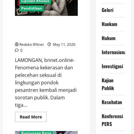
II,
Liputan Khusus
KORMI
Pendidikan
Kab.
Geleri
Tangerang
Jaga
Warisan
Menguak Krisis Kekerasan
Hankam
Budaya
Seksual di Pondok Pesantren
Indonesia
Hukum
Redaksi BNnet
May 11, 2026
0
Internasional
LAMONGAN, bnnet.online-
Investigasi
Fenomena kekerasan dan
pelecehan seksual di
Kajian
lingkungan pondok
Publik
Adventorial
Agro
pesantren kembali menjadi
Agro Sektor
Bela Negara
sorotan publik. Dalam
Kesehatan
Daerah
Geleri
Hukum
tiga...
Internasional
Investigasi
Konferensi
Read
Read More
Kajian Publik
more
PERS
about
Konferensi PERS
Menguak
Krisis
Kunjungan Kerja