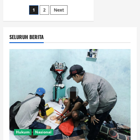
dari
Ibnu
Posts
1
2
Next
Sina:
Rahasia
Menjadi
pagination
Manusia
Hebat
di
SELURUH BERITA
Era
Modern.
Hukum
Nasional