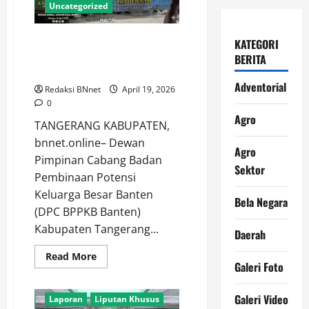
Silahturahmi
Uncategorized
dan
Kenalkan
SK
DPAC Pasarkemis Tegaskan
KATEGORI
Pengurus
Baru
Loyalitas Penuh, Kawal
BERITA
ke
Instruksi DPC Hingga Ranting
RW
001
Adventorial
Redaksi BNnet
April 19, 2026
&
RT
0
006
Agro
TANGERANG KABUPATEN,
bnnet.online– Dewan
Agro
Pimpinan Cabang Badan
Adventorial
Agro
Sektor
Pembinaan Potensi
Agro Sektor
Bela Negara
Keluarga Besar Banten
Daerah
Galeri Foto
Bela Negara
(DPC BPPKB Banten)
Geleri
Hankam
Kabupaten Tangerang...
Hukum
Internasional
Daerah
Investigasi
Kajian Publik
Read
Read More
Galeri Foto
Konferensi PERS
more
about
Kunjungan Kerja
DPAC
Pasarkemis
Galeri Video
Laporan
Liputan Khusus
Tegaskan