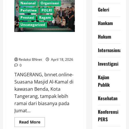
Loyalitas
Nasional
Organisasi
Penuh,
Geleri
Kawal
Peristiwa
POLRI
Instruksi
Prestasi
Ragam
DPC
Hingga
Hankam
Uncategorized
Ranting
Hukum
Jumat Curhat di Masjid,
Kapolrestro Tangerang Kota
Internasional
Ajak Warga Jaga Generasi Muda
Redaksi BNnet
April 18, 2026
Investigasi
0
TANGERANG, bnnet.online-
Kajian
Suasana Masjid Al-Kamal di
Publik
kawasan Benda, Kota
Adventorial
Agro
Tangerang, tampak lebih
Kesehatan
Agro Sektor
Bela Negara
ramai dari biasanya pada
Daerah
Geleri
Jumat...
Konferensi
Hankam
Hukum
PERS
Read
Read More
Internasional
Investigasi
more