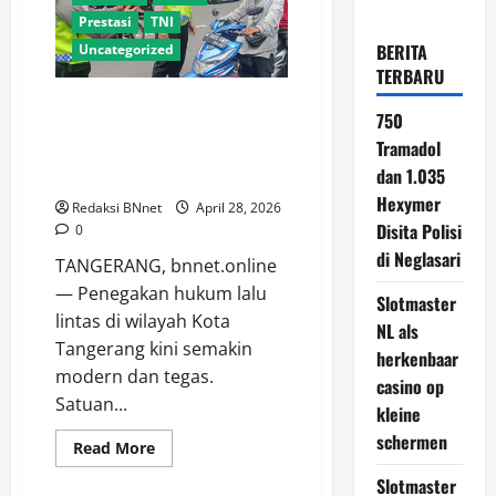
Prestasi
TNI
BERITA
Uncategorized
TERBARU
Satlantas Polres Metro
750
Tangerang Kota Terapkan ETLE
Tramadol
Genggam, Pelanggar Tak Bisa
dan 1.035
Lagi Mengelak
Hexymer
Redaksi BNnet
April 28, 2026
Disita Polisi
0
di Neglasari
TANGERANG, bnnet.online
— Penegakan hukum lalu
Adventorial
Agro
Slotmaster
lintas di wilayah Kota
Agro Sektor
Bela Negara
NL als
Tangerang kini semakin
Daerah
Geleri
herkenbaar
modern dan tegas.
Hankam
Hukum
casino op
Satuan...
Internasional
Investigasi
kleine
Kajian Publik
schermen
Read
Read More
more
Konferensi PERS
about
Slotmaster
Kunjungan Kerja
Satlantas