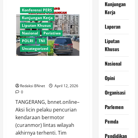
about
Kajian Publik
Kunjungan
Jumat
Curhat
Konferensi PERS
Kerja
di
Masjid,
Kunjungan Kerja
Kapolrestro
Laporan
Liputan Khusus
Tangerang
Kota
Nasional
Peristiwa
Ajak
Warga
Liputan
POLRI
TNI
Jaga
Khusus
Generasi
Uncategorized
Muda
Nasional
30 Kali Beraksi, Komplotan
Curanmor dan Penadah di
Opini
Tangerang Dibekuk Polisi.
Redaksi BNnet
April 12, 2026
Organisasi
0
TANGERANG, bnnet.online–
Parlemen
Aksi licin pelaku pencurian
kendaraan bermotor
Pemda
(curanmor) lintas wilayah
akhirnya terhenti. Tim
Pendidikan