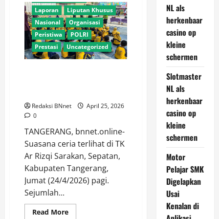
Polres
NL als
Laporan
Liputan Khusus
Metro
herkenbaar
Tangerang
Nasional
Organisasi
Kota
casino op
Terapkan
Peristiwa
POLRI
ETLE
kleine
Genggam,
Prestasi
Uncategorized
Pelanggar
schermen
Tak
Bisa
Polisi Datang ke Sekolah, Anak
Lagi
Slotmaster
Mengelak
TK di Sepatan Belajar Tertib Lalu
NL als
Lintas dengan Ceria
herkenbaar
Redaksi BNnet
April 25, 2026
casino op
0
kleine
TANGERANG, bnnet.online-
schermen
Suasana ceria terlihat di TK
Ar Rizqi Sarakan, Sepatan,
Motor
Kabupaten Tangerang,
Pelajar SMK
Jumat (24/4/2026) pagi.
Digelapkan
Sejumlah...
Usai
Kenalan di
Read
Read More
Aplikasi
more