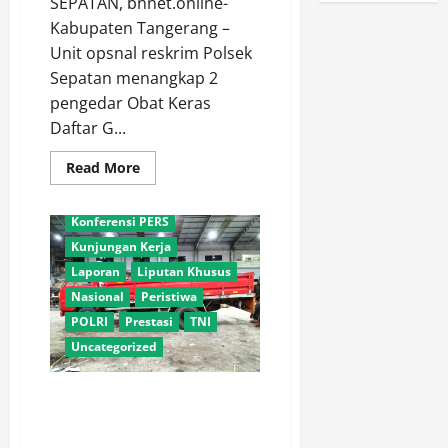
SEPATAN, bnnet.online-
Kabupaten Tangerang –
Unit opsnal reskrim Polsek
Sepatan menangkap 2
Adventorial
Agro
pengedar Obat Keras
Agro Sektor
Bela Negara
Daftar G...
Geleri
Hankam
Read
Read More
Hukum
Internasional
more
about
Investigasi
Edarkan
Obat
Konferensi PERS
Keras
Kunjungan Kerja
Jenis
Tramadol
Laporan
Liputan Khusus
Exiner,
Bapak
Nasional
Peristiwa
dan
Anak
POLRI
Prestasi
TNI
Diringkus
Uncategorized
Polsek
Sepatan
Polsek Teluknaga Ungkap
Pencurian Alumunium di
Kosambi, Tiga Pelaku Berhasil