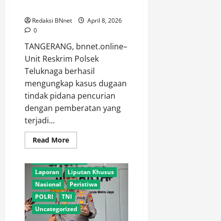
Diamankan.
Redaksi BNnet
April 8, 2026
0
TANGERANG, bnnet.online–
Unit Reskrim Polsek
Teluknaga berhasil
mengungkap kasus dugaan
Adventorial
Agro
tindak pidana pencurian
Agro Sektor
Daerah
dengan pemberatan yang
Hankam
Hukum
terjadi...
Internasional
Investigasi
Kajian Publik
Read
Read More
more
Konferensi PERS
about
Kunjungan Kerja
Polsek
Teluknaga
Laporan
Liputan Khusus
Ungkap
Pencurian
Nasional
Peristiwa
Alumunium
di
POLRI
TNI
Kosambi,
Tiga
Uncategorized
Pelaku