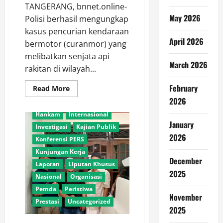
TANGERANG, bnnet.online-
May 2026
Polisi berhasil mengungkap
kasus pencurian kendaraan
April 2026
bermotor (curanmor) yang
melibatkan senjata api
March 2026
rakitan di wilayah...
Adventorial
Agro
February
Read
Read More
Agro Sektor
Bela Negara
more
2026
about
Daerah
Geleri
Aksi
Hankam
Internasional
Nekat
Remaja
January
Investigasi
Kajian Publik
Curi
2026
Motor
Konferensi PERS
Berujung
Penangkapan,
Kunjungan Kerja
Polisi
December
Laporan
Liputan Khusus
Temukan
Senpi
2025
Nasional
Organisasi
dan
Peluru
Pemda
Peristiwa
November
Prestasi
Uncategorized
2025