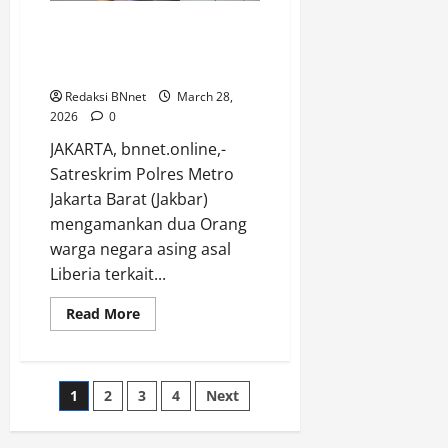
Berhasil
Diamankan.
Polisi Amankan Dua Orang WN
Liberia Terkait Penipuan Modus
Black Dollar di Jakbar.
Redaksi BNnet
March 28,
2026
0
JAKARTA, bnnet.online,-
Satreskrim Polres Metro
Jakarta Barat (Jakbar)
mengamankan dua Orang
warga negara asing asal
Liberia terkait...
Read
Read More
more
about
Polisi
Amankan
Dua
Posts
1
2
3
4
Next
Orang
WN
Liberia
pagination
Terkait