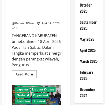
Perkuat Sinergi Wilayah, BPPKB
October
Kuta Baru Gelar Silahturahmi
2025
dan Kenalkan SK Pengurus Baru
ke RW 001 & RT 006
September
Redaksi BNnet
April 19, 2026
2025
0
TANGERANG KABUPATEN,
May 2025
bnnet.online – 18 April 2026
Pada Hari Sabtu, Dalam
Adventorial
Agro
April 2025
rangka memperkuat sinergi
Agro Sektor
Bela Negara
dengan perangkat wilayah,
Geleri
Hankam
March 2025
Pengurus...
Hukum
Internasional
February
Investigasi
Kesehatan
Read
Read More
more
2025
Konferensi PERS
about
Perkuat
Kunjungan Kerja
Sinergi
December
Laporan
Liputan Khusus
Wilayah,
BPPKB
2024
Nasional
Organisasi
Kuta
Baru
Peristiwa
Prestasi
Gelar