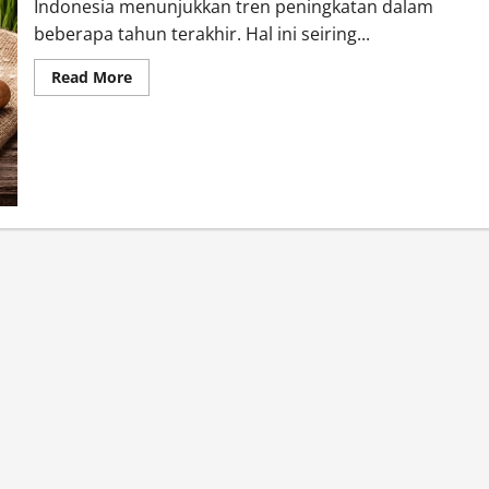
Indonesia menunjukkan tren peningkatan dalam
beberapa tahun terakhir. Hal ini seiring...
Read
Read More
more
about
Permintaan
Beras
Organik
Nasional
Terus
Meningkat,
Peluang
Pasar
Dinilai
Sangat
Besar