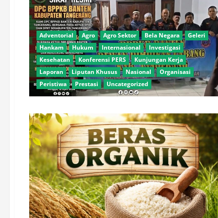
Adventorial
Agro
Agro Sektor
Bela Negara
Geleri
Hankam
Hukum
Internasional
Investigasi
Kesehatan
Konferensi PERS
Kunjungan Kerja
Laporan
Liputan Khusus
Nasional
Organisasi
Peristiwa
Prestasi
Uncategorized