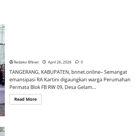
RW 09 Gelam Jaya Meriahkan Hari Kartini dengan Senam
Aerobik dan Cek Kesehatan Gratis, Dukung Asta Cita Menuju
Indonesia Emas 2045
Redaksi BNnet
April 26, 2026
0
TANGERANG, KABUPATEN, bnnet.online– Semangat
emansipasi RA Kartini digaungkan warga Perumahan
Permata Blok FB RW 09, Desa Gelam...
Read
Read More
more
about
RW
09
Gelam
Jaya
Meriahkan
DPAC Pasarkemis Tegaskan Loyalitas Penuh, Kawal Instruksi
Hari