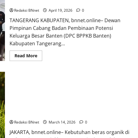
Kartini
DPC Hingga Ranting
dengan
Senam
Redaksi BNnet
April 19, 2026
0
Aerobik
dan
TANGERANG KABUPATEN, bnnet.online– Dewan
Cek
Kesehatan
Pimpinan Cabang Badan Pembinaan Potensi
Gratis,
Keluarga Besar Banten (DPC BPPKB Banten)
Dukung
Asta
Kabupaten Tangerang...
Cita
Menuju
Indonesia
Read
Read More
Emas
more
2045
about
DPAC
Pasarkemis
Tegaskan
Loyalitas
Penuh,
Kawal
Instruksi
DPC
Hingga
Permintaan Beras Organik Nasional Terus Meningkat, Peluang
Ranting
Pasar Dinilai Sangat Besar
Redaksi BNnet
March 14, 2026
0
JAKARTA, bnnet.online– Kebutuhan beras organik di