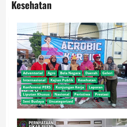
Kesehatan
Adventorial
Agro
Bela Negara
Daerah
Geleri
Internasional
Kajian Publik
Kesehatan
Konferensi PERS
Kunjungan Kerja
Laporan
Liputan Khusus
Nasional
Peristiwa
Prestasi
Seni Budaya
Uncategorized