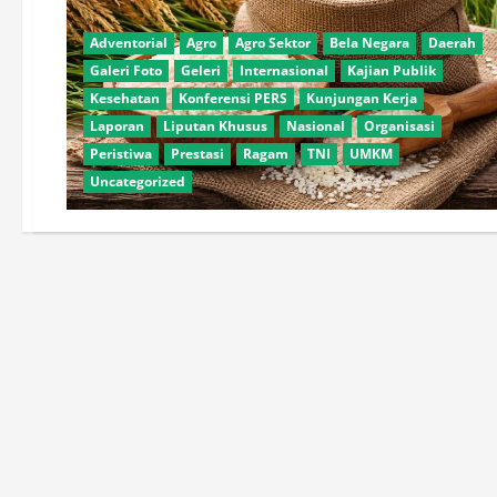
Adventorial
Agro
Agro Sektor
Bela Negara
Daerah
Galeri Foto
Geleri
Internasional
Kajian Publik
Kesehatan
Konferensi PERS
Kunjungan Kerja
Laporan
Liputan Khusus
Nasional
Organisasi
Peristiwa
Prestasi
Ragam
TNI
UMKM
Uncategorized