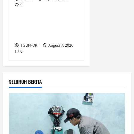
0
Uncategorized
Slotmaster NL als
herkenbaar casino op kleine
schermen
IT SUPPORT
August 7, 2026
0
SELURUH BERITA