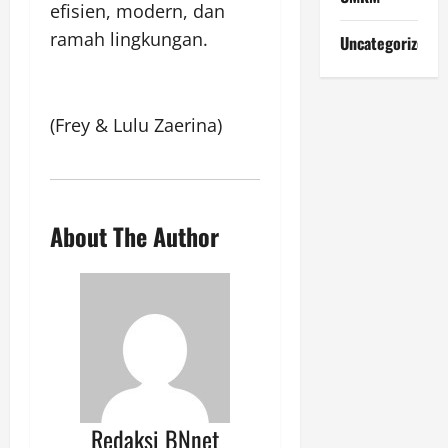
efisien, modern, dan
ramah lingkungan.
Uncategorized
(Frey & Lulu Zaerina)
About The Author
Redaksi BNnet