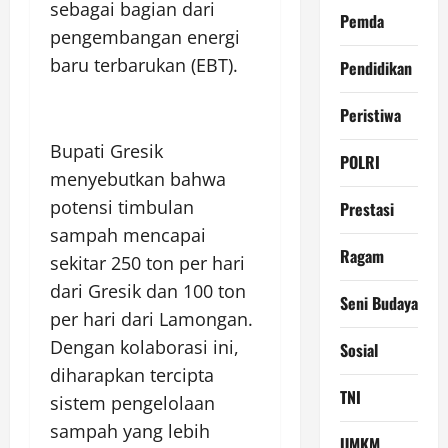
sebagai bagian dari
Pemda
pengembangan energi
baru terbarukan (EBT).
Pendidikan
Peristiwa
Bupati Gresik
POLRI
menyebutkan bahwa
potensi timbulan
Prestasi
sampah mencapai
Ragam
sekitar 250 ton per hari
dari Gresik dan 100 ton
Seni Budaya
per hari dari Lamongan.
Dengan kolaborasi ini,
Sosial
diharapkan tercipta
TNI
sistem pengelolaan
sampah yang lebih
UMKM