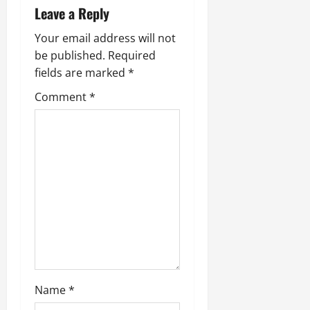
Leave a Reply
g
Your email address will not
a
be published.
Required
fields are marked
*
t
Comment
*
i
o
n
Name
*