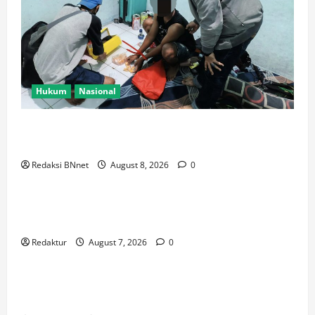
Hukum
Nasional
750 Tramadol dan 1.035 Hexymer Disita Polisi di
Neglasari
Redaksi BNnet
August 8, 2026
0
Uncategorized
Slotmaster NL als herkenbaar casino op kleine
schermen
Redaktur
August 7, 2026
0
Uncategorized
Slotmaster NL als herkenbaar casino op kleine
schermen