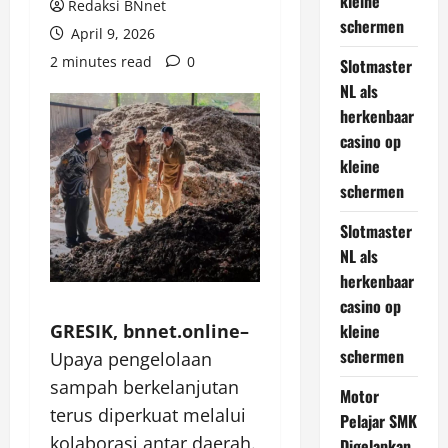
kleine
Redaksi BNnet
schermen
April 9, 2026
2 minutes read
0
Slotmaster
NL als
herkenbaar
casino op
kleine
schermen
Slotmaster
NL als
herkenbaar
casino op
kleine
GRESIK, bnnet.online–
schermen
Upaya pengelolaan
sampah berkelanjutan
Motor
terus diperkuat melalui
Pelajar SMK
kolaborasi antar daerah.
Digelapkan