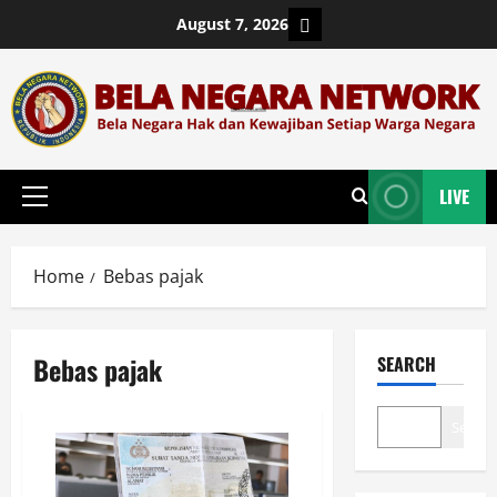
Skip
Login
August 7, 2026
to
content
LIVE
Primary
Menu
Home
Bebas pajak
Bebas pajak
SEARCH
Search