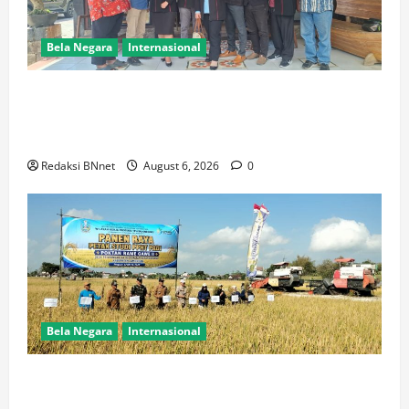
Bela Negara
Internasional
Ketua BPW PERADIN Jawa Timur Pasca Pelantikan
Lakukan Kunjungan Kerja Perdana ke Lamongan,
Perkuat Sinergitas Organisasi
Redaksi BNnet
August 6, 2026
0
Bela Negara
Internasional
Dukung Kemandirian Pangan,Peltu Joko Sumarno
Wakili Danramil Karanggeneng Hadiri Panen Raya