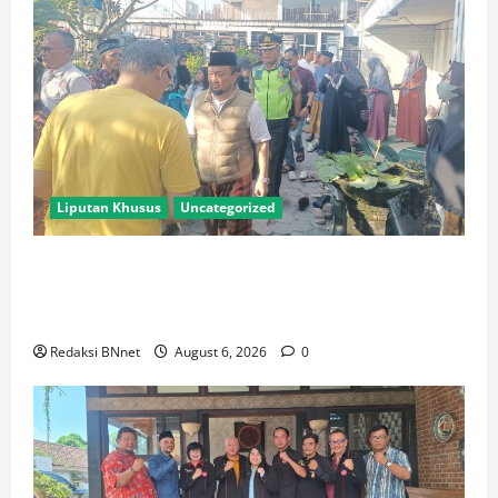
Liputan Khusus
Uncategorized
Polres Lamongan Bantu Pengamanan Prosesi
Pemakaman Pendaki Gunung Piramid Bondowoso di
Babat
Redaksi BNnet
August 6, 2026
0