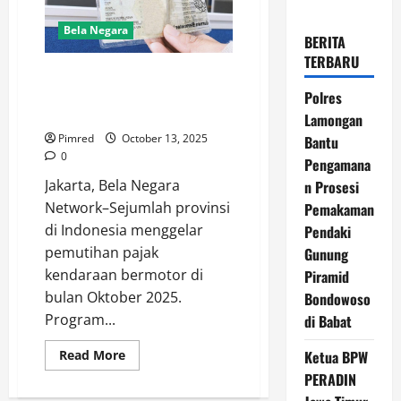
Bela Negara
BERITA
TERBARU
20 Provinsi Gelar Pemutihan
Pajak Kendaraan Oktober 2025,
Polres
Ini Daerahnya
Lamongan
Pimred
October 13, 2025
Bantu
0
Pengamana
Jakarta, Bela Negara
n Prosesi
Network–Sejumlah provinsi
Pemakaman
di Indonesia menggelar
Pendaki
pemutihan pajak
Gunung
kendaraan bermotor di
Piramid
bulan Oktober 2025.
Bondowoso
Program...
di Babat
Read
Ketua BPW
Read More
more
PERADIN
about
20