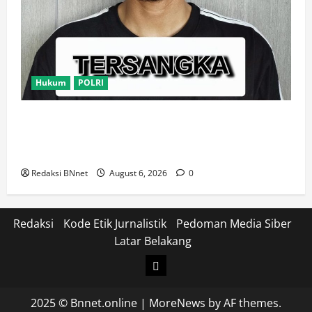
Hukum
POLRI
Satresnarkoba Polres Metro Tangerang Kota Tangkap
Pengedar Obat Keras Ilegal, Ribuan Butir Tramadol
dan Hexymer Disita
Redaksi BNnet
August 6, 2026
0
Redaksi
Kode Etik Jurnalistik
Pedoman Media Siber
Latar Belakang
Login
2025 © Bnnet.online
|
MoreNews
by AF themes.