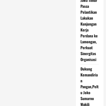
Jawa Timur
Provinsi
Gelar
Pasca
Pemutihan
Pajak
Pelantikan
Kendaraan
Lakukan
Oktober
2025,
Kunjungan
Ini
Daerahnya
Kerja
Perdana ke
Lamongan,
Perkuat
Sinergitas
Organisasi
Dukung
Kemandiria
n
Pangan,Pelt
u Joko
Sumarno
Wakili