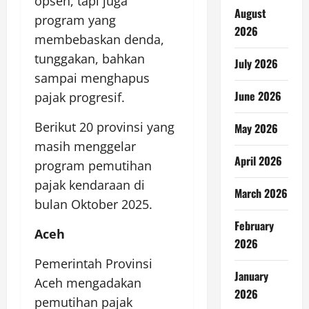
opsen, tapi juga
August
program yang
2026
membebaskan denda,
tunggakan, bahkan
July 2026
sampai menghapus
June 2026
pajak progresif.
Berikut 20 provinsi yang
May 2026
masih menggelar
April 2026
program pemutihan
pajak kendaraan di
March 2026
bulan Oktober 2025.
February
Aceh
2026
Pemerintah Provinsi
January
Aceh mengadakan
2026
pemutihan pajak