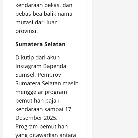
kendaraan bekas, dan
bebas bea balik nama
mutasi dari luar
provinsi.
Sumatera Selatan
Dikutip dari akun
Instagram Bapenda
Sumsel, Pemprov
Sumatera Selatan masih
menggelar program
pemutihan pajak
kendaraan sampai 17
Desember 2025.
Program pemutihan
yang ditawarkan antara