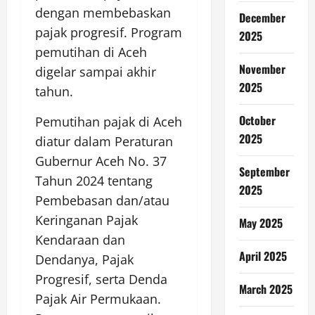
dengan membebaskan
December
pajak progresif. Program
2025
pemutihan di Aceh
November
digelar sampai akhir
2025
tahun.
October
Pemutihan pajak di Aceh
2025
diatur dalam Peraturan
Gubernur Aceh No. 37
September
Tahun 2024 tentang
2025
Pembebasan dan/atau
Keringanan Pajak
May 2025
Kendaraan dan
April 2025
Dendanya, Pajak
Progresif, serta Denda
March 2025
Pajak Air Permukaan.