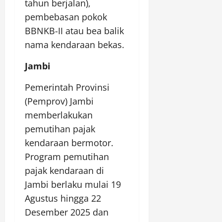
tahun berjalan),
pembebasan pokok
BBNKB-II atau bea balik
nama kendaraan bekas.
Jambi
Pemerintah Provinsi
(Pemprov) Jambi
memberlakukan
pemutihan pajak
kendaraan bermotor.
Program pemutihan
pajak kendaraan di
Jambi berlaku mulai 19
Agustus hingga 22
Desember 2025 dan