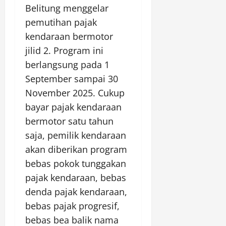
Belitung menggelar
pemutihan pajak
kendaraan bermotor
jilid 2. Program ini
berlangsung pada 1
September sampai 30
November 2025. Cukup
bayar pajak kendaraan
bermotor satu tahun
saja, pemilik kendaraan
akan diberikan program
bebas pokok tunggakan
pajak kendaraan, bebas
denda pajak kendaraan,
bebas pajak progresif,
bebas bea balik nama