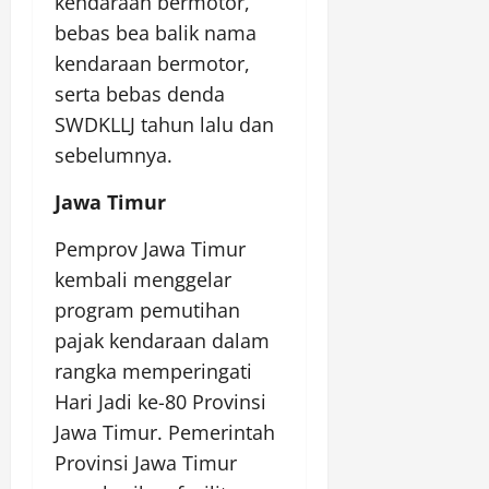
kendaraan bermotor,
bebas bea balik nama
kendaraan bermotor,
serta bebas denda
SWDKLLJ tahun lalu dan
sebelumnya.
Jawa Timur
Pemprov Jawa Timur
kembali menggelar
program pemutihan
pajak kendaraan dalam
rangka memperingati
Hari Jadi ke-80 Provinsi
Jawa Timur. Pemerintah
Provinsi Jawa Timur