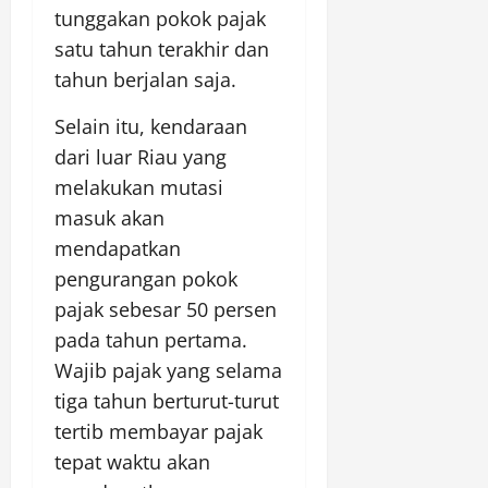
tunggakan pokok pajak
satu tahun terakhir dan
tahun berjalan saja.
Selain itu, kendaraan
dari luar Riau yang
melakukan mutasi
masuk akan
mendapatkan
pengurangan pokok
pajak sebesar 50 persen
pada tahun pertama.
Wajib pajak yang selama
tiga tahun berturut-turut
tertib membayar pajak
tepat waktu akan