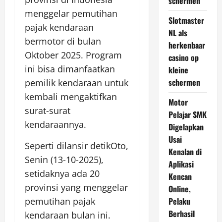
schermen
menggelar pemutihan
Slotmaster
pajak kendaraan
NL als
bermotor di bulan
herkenbaar
Oktober 2025. Program
casino op
ini bisa dimanfaatkan
kleine
schermen
pemilik kendaraan untuk
kembali mengaktifkan
Motor
surat-surat
Pelajar SMK
kendaraannya.
Digelapkan
Usai
Seperti dilansir detikOto,
Kenalan di
Senin (13-10-2025),
Aplikasi
setidaknya ada 20
Kencan
provinsi yang menggelar
Online,
Pelaku
pemutihan pajak
Berhasil
kendaraan bulan ini.