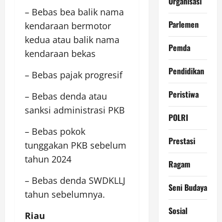
Organisasi
– Bebas bea balik nama
Parlemen
kendaraan bermotor
kedua atau balik nama
Pemda
kendaraan bekas
Pendidikan
– Bebas pajak progresif
Peristiwa
– Bebas denda atau
sanksi administrasi PKB
POLRI
– Bebas pokok
Prestasi
tunggakan PKB sebelum
tahun 2024
Ragam
– Bebas denda SWDKLLJ
Seni Budaya
tahun sebelumnya.
Sosial
Riau