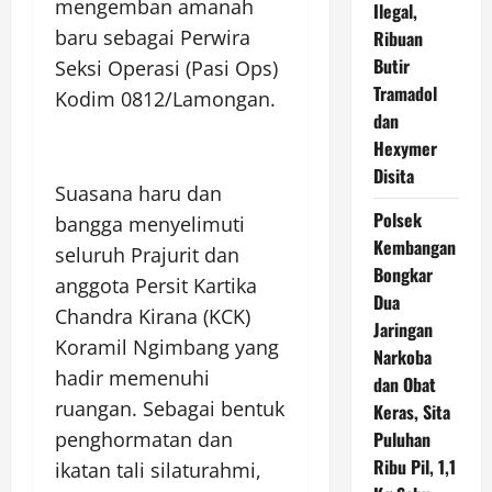
mengemban amanah
Ilegal,
baru sebagai Perwira
Ribuan
Butir
Seksi Operasi (Pasi Ops)
Tramadol
Kodim 0812/Lamongan.
dan
Hexymer
Disita
Suasana haru dan
Polsek
bangga menyelimuti
Kembangan
seluruh Prajurit dan
Bongkar
anggota Persit Kartika
Dua
Chandra Kirana (KCK)
Jaringan
Koramil Ngimbang yang
Narkoba
hadir memenuhi
dan Obat
ruangan. Sebagai bentuk
Keras, Sita
Puluhan
penghormatan dan
Ribu Pil, 1,1
ikatan tali silaturahmi,