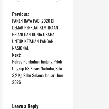
P
Previous:
PANEN RAYA PADI 2026 DI
o
DEMAK PERKUAT KEMITRAAN
s
PETANI DAN DUNIA USAHA
UNTUK KETAHAN PANGAN
t
NASIONAL
n
Next:
Polres Pelabuhan Tanjung Priok
a
Ungkap 58 Kasus Narkoba, Sita
v
3,2 Kg Sabu Selama Januari-Juni
2026
i
g
a
Leave a Reply