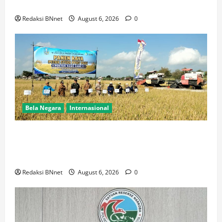
Perkuat Sinergitas Organisasi
Redaksi BNnet
August 6, 2026
0
Bela Negara
Internasional
Dukung Kemandirian Pangan,Peltu Joko Sumarno
Wakili Danramil Karanggeneng Hadiri Panen Raya
Padi di Desa Prijekngablak
Redaksi BNnet
August 6, 2026
0