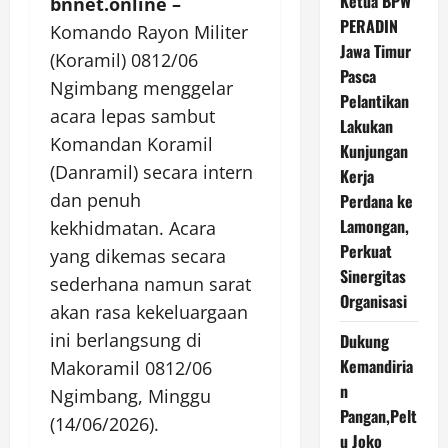
Ketua BPW
bnnet.online –
PERADIN
Komando Rayon Militer
Jawa Timur
(Koramil) 0812/06
Pasca
Ngimbang menggelar
Pelantikan
acara lepas sambut
Lakukan
Komandan Koramil
Kunjungan
(Danramil) secara intern
Kerja
dan penuh
Perdana ke
Lamongan,
kekhidmatan. Acara
Perkuat
yang dikemas secara
Sinergitas
sederhana namun sarat
Organisasi
akan rasa kekeluargaan
ini berlangsung di
Dukung
Kemandiria
Makoramil 0812/06
n
Ngimbang, Minggu
Pangan,Pelt
(14/06/2026).
u Joko