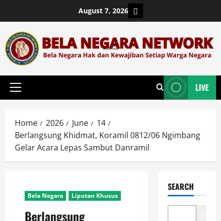
Skip
Login
August 7, 2026
to
content
LIVE
Primary
Menu
Home
2026
June
14
Berlangsung Khidmat, Koramil 0812/06 Ngimbang
Gelar Acara Lepas Sambut Danramil
SEARCH
Bela Negara
Liputan Khusus
Berlangsung
Search