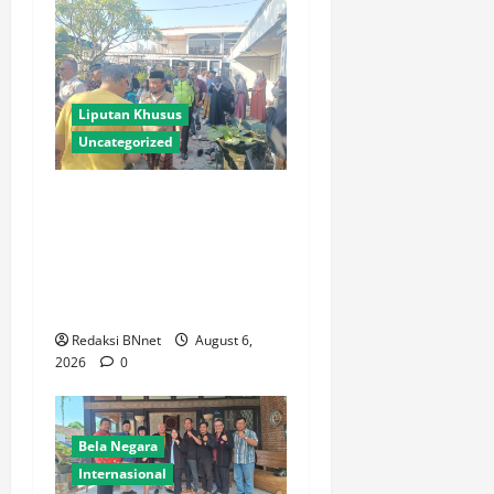
Liputan Khusus
Uncategorized
Polres Lamongan Bantu
Pengamanan Prosesi
Pemakaman Pendaki
Gunung Piramid Bondowoso
di Babat
Redaksi BNnet
August 6,
2026
0
Bela Negara
Internasional