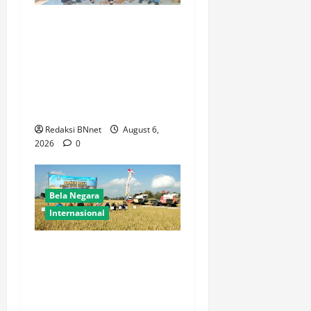
Ketua BPW PERADIN Jawa
Timur Pasca Pelantikan
Lakukan Kunjungan Kerja
Perdana ke Lamongan,
Perkuat Sinergitas
Organisasi
Redaksi BNnet
August 6,
2026
0
Bela Negara
Internasional
Dukung Kemandirian
Pangan,Peltu Joko Sumarno
Wakili Danramil
Karanggeneng Hadiri Panen