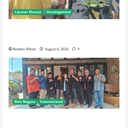
Liputan Khusus
Uncategorized
Polres Lamongan Bantu Pengamanan Prosesi
Pemakaman Pendaki Gunung Piramid Bondowoso di
Babat
Redaksi BNnet
August 6, 2026
0
Bela Negara
Internasional
Ketua BPW PERADIN Jawa Timur Pasca Pelantikan
Lakukan Kunjungan Kerja Perdana ke Lamongan,