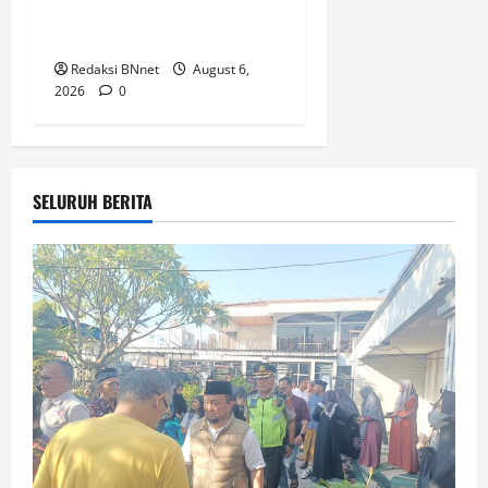
Raya Padi di Desa
Prijekngablak
Redaksi BNnet
August 6,
2026
0
SELURUH BERITA