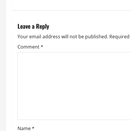
t
n
Leave a Reply
a
Your email address will not be published.
Required 
v
Comment
*
i
g
a
t
i
o
Name
*