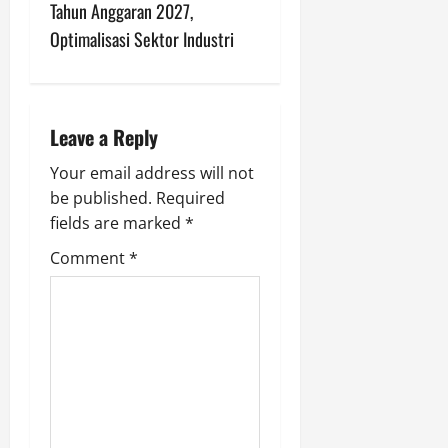
a
Tahun Anggaran 2027,
v
Optimalisasi Sektor Industri
i
g
Leave a Reply
a
Your email address will not
be published.
Required
t
fields are marked
*
i
Comment
*
o
n