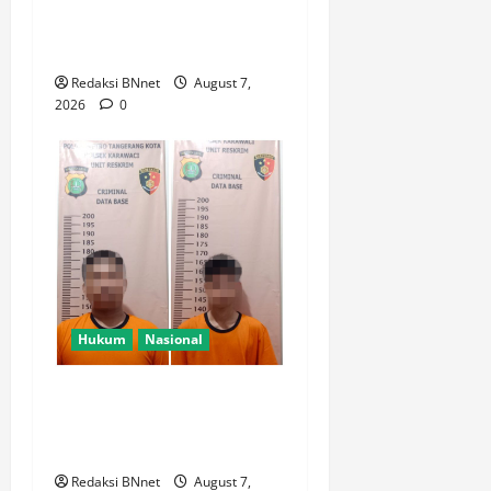
Kasus Curanmor Kepada
Pemilik Yang sah
Redaksi BNnet
August 7,
2026
0
Hukum
Nasional
Polsek Karawaci Tangkap
Pelaku Curanmor, Penadah
Ikut Diamankan
Redaksi BNnet
August 7,