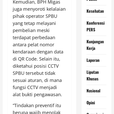
Kemudian, BPH Migas
juga menyoroti kelalaian
Kesehatan
pihak operator SPBU
Konferensi
yang tetap melayani
PERS
pembelian meski
terdapat perbedaan
Kunjungan
antara pelat nomor
Kerja
kendaraan dengan data
di QR Code. Selain itu,
Laporan
diketahui posisi CCTV
Liputan
SPBU tersebut tidak
Khusus
sesuai aturan, di mana
fungsi CCTV menjadi
Nasional
alat bukti pengawasan.
Opini
“Tindakan preventif itu
berupa wajib menolak