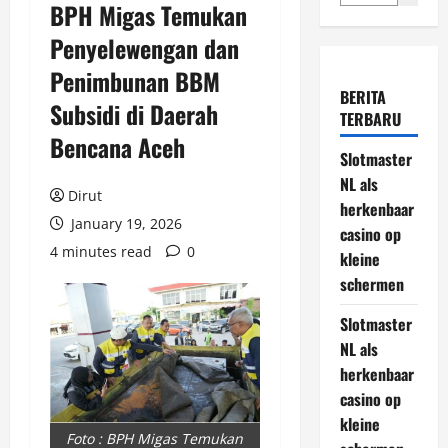
BPH Migas Temukan
Penyelewengan dan
Penimbunan BBM
BERITA
Subsidi di Daerah
TERBARU
Bencana Aceh
Slotmaster
NL als
Dirut
herkenbaar
January 19, 2026
casino op
4 minutes read
0
kleine
schermen
Slotmaster
NL als
herkenbaar
casino op
kleine
Foto : BPH Migas Temukan