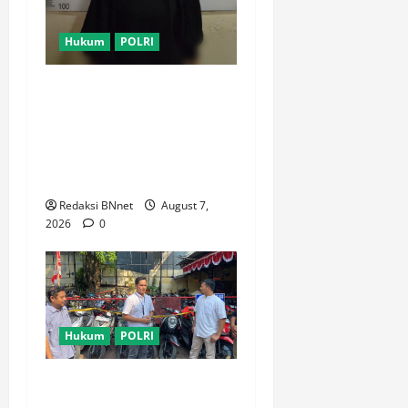
Hukum
POLRI
Motor Pelajar SMK
Digelapkan Usai Kenalan di
Aplikasi Kencan Online,
Pelaku Berhasil Ditangkap
Polsek Kembangan
Redaksi BNnet
August 7,
2026
0
Hukum
POLRI
Polsek Tambora Serahkan 6
Motor Hasil Pengungkapan