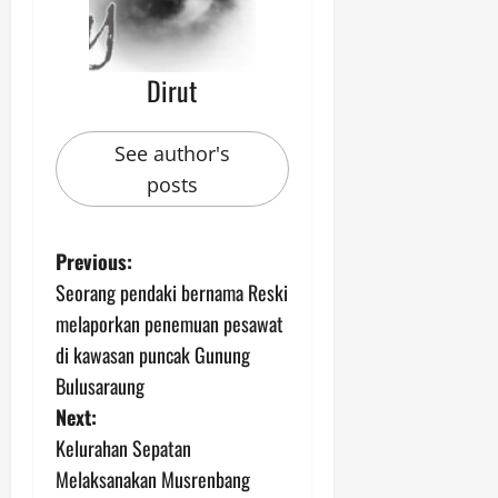
Dirut
See author's
posts
P
Previous:
Seorang pendaki bernama Reski
o
melaporkan penemuan pesawat
s
di kawasan puncak Gunung
Bulusaraung
t
Next:
n
Kelurahan Sepatan
Melaksanakan Musrenbang