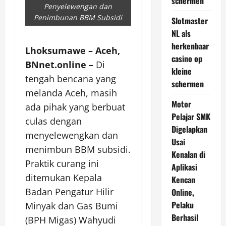
schermen
Penyelewengan dan
Penimbunan BBM Subsidi
Slotmaster
NL als
herkenbaar
Lhoksumawe – Aceh,
casino op
BNnet.online –
Di
kleine
tengah bencana yang
schermen
melanda Aceh, masih
Motor
ada pihak yang berbuat
Pelajar SMK
culas dengan
Digelapkan
menyelewengkan dan
Usai
menimbun BBM subsidi.
Kenalan di
Praktik curang ini
Aplikasi
ditemukan Kepala
Kencan
Badan Pengatur Hilir
Online,
Pelaku
Minyak dan Gas Bumi
Berhasil
(BPH Migas) Wahyudi