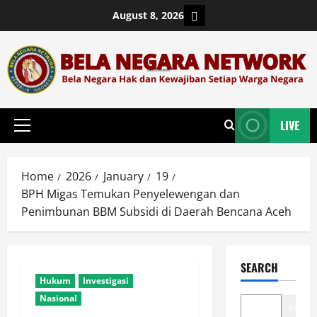
Skip
Login
August 8, 2026
to
content
LIVE
Primary
Menu
Home
2026
January
19
BPH Migas Temukan Penyelewengan dan
Penimbunan BBM Subsidi di Daerah Bencana Aceh
SEARCH
Hukum
Investigasi
Nasional
Search