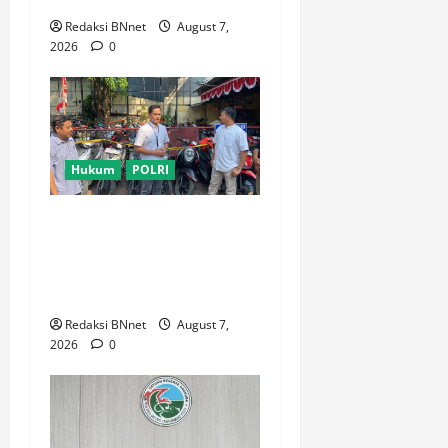
Redaksi BNnet
August 7,
2026
0
Hukum
POLRI
Polsek Tambora Serahkan 6
Motor Hasil Pengungkapan
Kasus Curanmor Kepada
Pemilik Yang sah
Redaksi BNnet
August 7,
2026
0