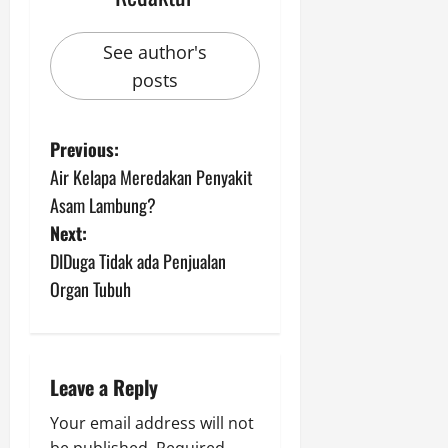
See author's
posts
P
Previous:
Air Kelapa Meredakan Penyakit
o
Asam Lambung?
s
Next:
DIDuga Tidak ada Penjualan
t
Organ Tubuh
n
a
Leave a Reply
v
Your email address will not
be published.
Required