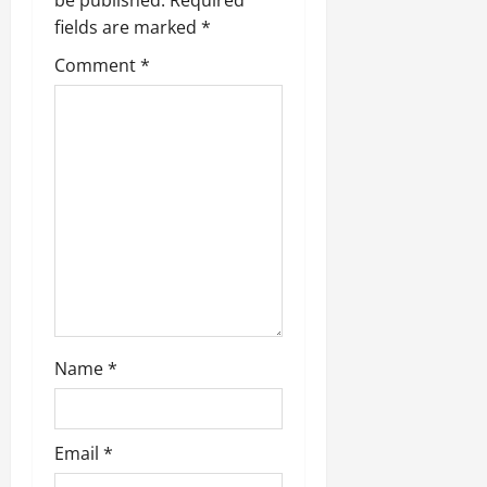
i
fields are marked
*
g
Comment
*
a
t
i
o
n
Name
*
Email
*