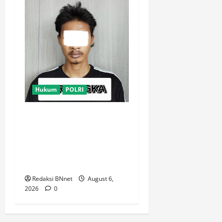
Hukum
POLRI
Satresnarkoba Polres Metro
Tangerang Kota Tangkap
Pengedar Obat Keras Ilegal,
Ribuan Butir Tramadol dan
Hexymer Disita
Redaksi BNnet
August 6,
2026
0