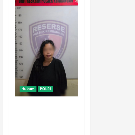
Hukum
POLRI
Motor Pelajar SMK
Digelapkan Usai Kenalan di
Aplikasi Kencan Online,
Pelaku Berhasil Ditangkap
Polsek Kembangan