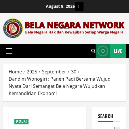
Skip
Login
August 8, 2026
to
content
LIVE
Primary
Menu
Home
2025
September
30
Dandim Wonogiri : Panen Padi Bersama Wujud
Nyata Dari Semangat Bela Negara Wujudkan
Kemandirian Ekonomi
SEARCH
POLRI