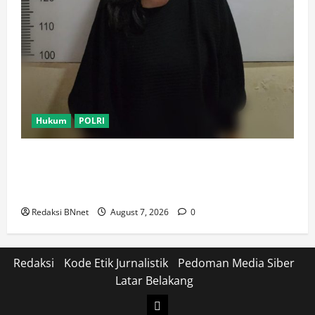
Hukum
POLRI
Motor Pelajar SMK Digelapkan Usai Kenalan di
Aplikasi Kencan Online, Pelaku Berhasil Ditangkap
Polsek Kembangan
Redaksi BNnet
August 7, 2026
0
Redaksi
Kode Etik Jurnalistik
Pedoman Media Siber
Latar Belakang
Login