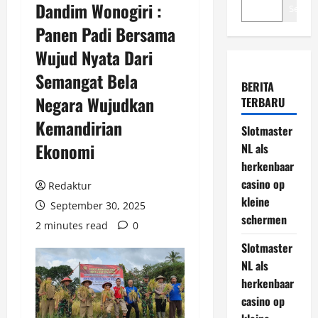
Dandim Wonogiri :
Search
Panen Padi Bersama
Wujud Nyata Dari
Semangat Bela
BERITA
Negara Wujudkan
TERBARU
Kemandirian
Slotmaster
Ekonomi
NL als
herkenbaar
casino op
Redaktur
kleine
September 30, 2025
schermen
2 minutes read
0
Slotmaster
NL als
herkenbaar
casino op