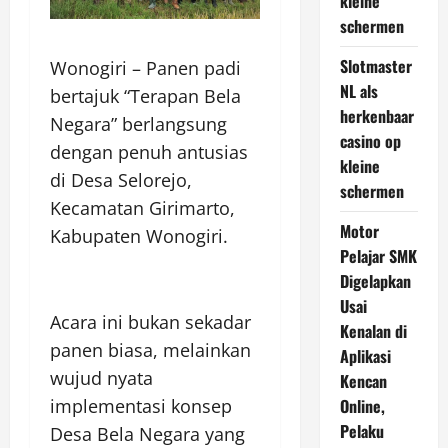
kleine
schermen
Slotmaster
Wonogiri – Panen padi
NL als
bertajuk “Terapan Bela
herkenbaar
Negara” berlangsung
casino op
dengan penuh antusias
kleine
di Desa Selorejo,
schermen
Kecamatan Girimarto,
Motor
Kabupaten Wonogiri.
Pelajar SMK
Digelapkan
Usai
Acara ini bukan sekadar
Kenalan di
panen biasa, melainkan
Aplikasi
wujud nyata
Kencan
Online,
implementasi konsep
Pelaku
Desa Bela Negara yang