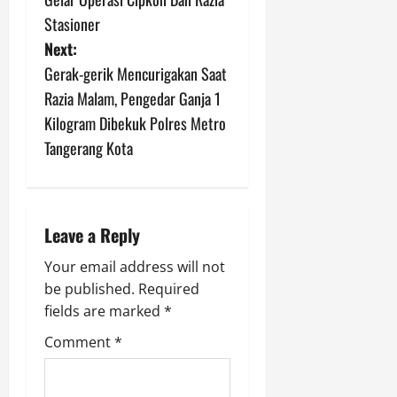
s
Stasioner
Next:
t
Gerak-gerik Mencurigakan Saat
n
Razia Malam, Pengedar Ganja 1
Kilogram Dibekuk Polres Metro
a
Tangerang Kota
v
i
Leave a Reply
g
Your email address will not
a
be published.
Required
fields are marked
*
t
Comment
*
i