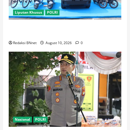
Liputan Khusus
POLRI
Kapolda Metro Jaya Cup 2026 Meriah, Ratusan Kicau
Mania Adu Gacor di Tangerang
Redaksi BNnet
August 10, 2026
0
Nasional
POLRI