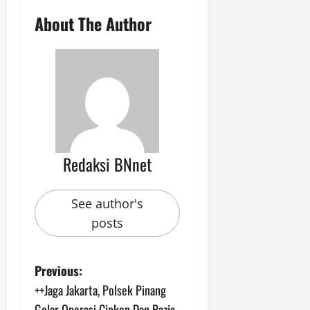
About The Author
Redaksi BNnet
See author's
posts
P
Previous:
++Jaga Jakarta, Polsek Pinang
o
Gelar Operasi Cipkon Dan Razia