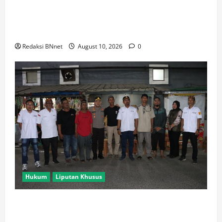
Jaga Jakarta Barat Tetap Kondusif, Kapolres Jakbar
Pimpin Apel KRYD Bersama Tiga Pilar di
Cengkareng
Redaksi BNnet
August 10, 2026
0
Hukum
Liputan Khusus
Jaga Jakarta On The Spot, Kapolres Jakbar Sapa
Warga Cengkareng dan Serap Aspirasi Kamtibmas