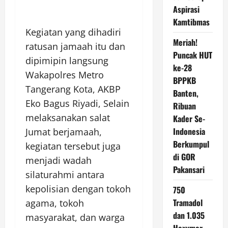
Aspirasi
Kamtibmas
Kegiatan yang dihadiri
Meriah!
ratusan jamaah itu dan
Puncak HUT
dipimipin langsung
ke-28
Wakapolres Metro
BPPKB
Tangerang Kota, AKBP
Banten,
Eko Bagus Riyadi, Selain
Ribuan
melaksanakan salat
Kader Se-
Indonesia
Jumat berjamaah,
Berkumpul
kegiatan tersebut juga
di GOR
menjadi wadah
Pakansari
silaturahmi antara
kepolisian dengan tokoh
750
Tramadol
agama, tokoh
dan 1.035
masyarakat, dan warga
Hexymer