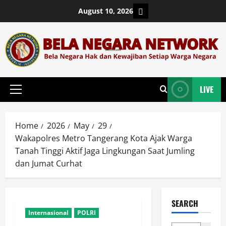
Skip
Login
August 10, 2026
to
content
LIVE
Primary
Menu
Home
2026
May
29
Wakapolres Metro Tangerang Kota Ajak Warga
Tanah Tinggi Aktif Jaga Lingkungan Saat Jumling
dan Jumat Curhat
SEARCH
Internasional
POLRI