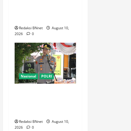
2026 Meriah, Ratusan Kicau
Mania Adu Gacor di
Tangerang
Redaksi BNnet
August 10,
2026
0
Nasional
POLRI
Jaga Jakarta Barat Tetap
Kondusif, Kapolres Jakbar
Pimpin Apel KRYD Bersama
Tiga Pilar di Cengkareng
Redaksi BNnet
August 10,
2026
0