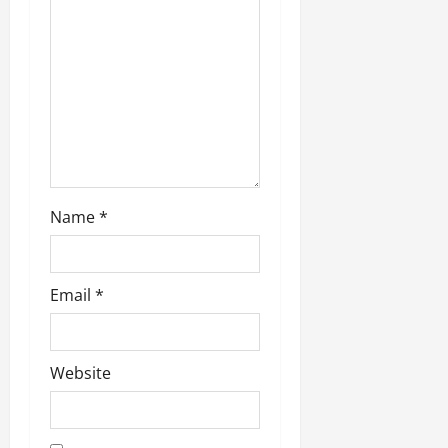
o
n
Name
*
Email
*
Website