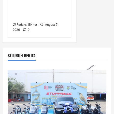
Aplikasi Kencan Online,
Pelaku Berhasil Ditangkap
Polsek Kembangan
Redaksi BNnet
August 7,
2026
0
SELURUH BERITA