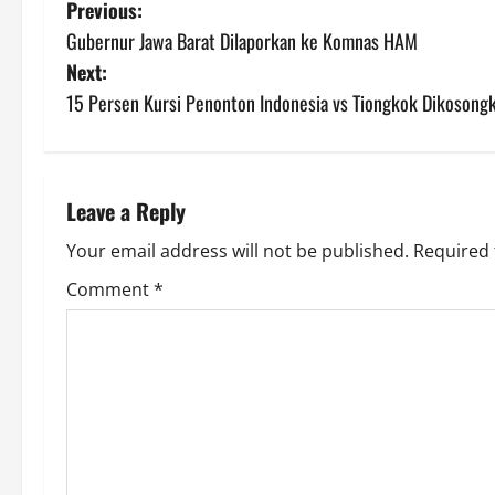
P
Previous:
Gubernur Jawa Barat Dilaporkan ke Komnas HAM
o
Next:
s
15 Persen Kursi Penonton Indonesia vs Tiongkok Dikosongk
t
n
Leave a Reply
a
Your email address will not be published.
Required 
v
Comment
*
i
g
a
t