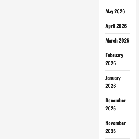
May 2026
April 2026
March 2026
February
2026
January
2026
December
2025
November
2025