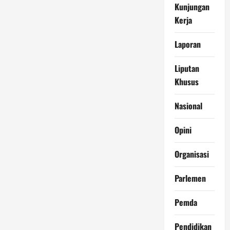
Kunjungan
Kerja
Laporan
Liputan
Khusus
Nasional
Opini
Organisasi
Parlemen
Pemda
Pendidikan