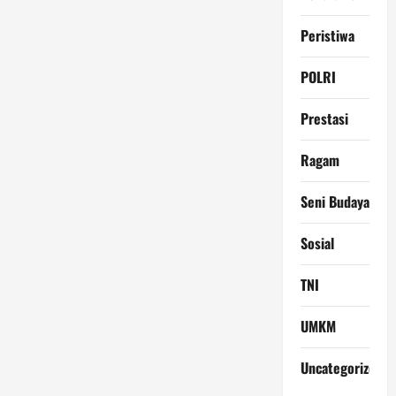
Peristiwa
POLRI
Prestasi
Ragam
Seni Budaya
Sosial
TNI
UMKM
Uncategorized