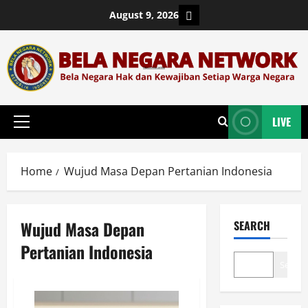
Skip
Login
August 9, 2026
to
content
LIVE
Primary
Menu
Home
Wujud Masa Depan Pertanian Indonesia
Wujud Masa Depan
SEARCH
Pertanian Indonesia
Search