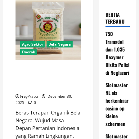
BERITA
TERBARU
750
Tramadol
Agro Sektor
Bela Negara
dan 1.035
Daerah
Hexymer
Disita Polisi
Beras Terapan Organik Bela
di Neglasari
Negara, Wujud Masa Depan
Pertanian Indonesia yang
Slotmaster
Ramah Lingkungan
NL als
FreyPrabu
December 30,
herkenbaar
2025
0
casino op
Beras Terapan Organik Bela
kleine
Negara, Wujud Masa
schermen
Depan Pertanian Indonesia
Slotmaster
yang Ramah Lingkungan.