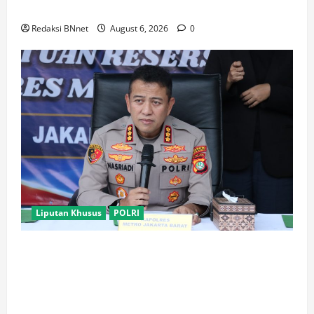
hingga Vape Etomidate
Redaksi BNnet
August 6, 2026
0
Liputan Khusus
POLRI
Polres Metro Jakarta Barat Bongkar Jaringan
Internasional Pemasok Bahan Baku Narkoba, 7
Tersangka Ditangkap dan Barang Bukti 1,1 ton
Senilai Rp119 Miliar Dimusnahkan