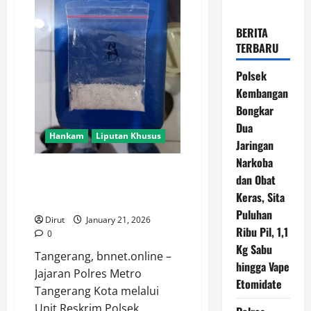
BERITA
TERBARU
Polsek
Kembangan
Bongkar
Dua
Hankam
Liputan Khusus
Jaringan
Narkoba
Polres Metro Tangerang Kota
dan Obat
Gagalkan Peredaran Sabu Tujuan
Keras, Sita
Jakarta Utara
Puluhan
Dirut
January 21, 2026
Ribu Pil, 1,1
0
Kg Sabu
Tangerang, bnnet.online –
hingga Vape
Jajaran Polres Metro
Etomidate
Tangerang Kota melalui
Unit Reskrim Polsek