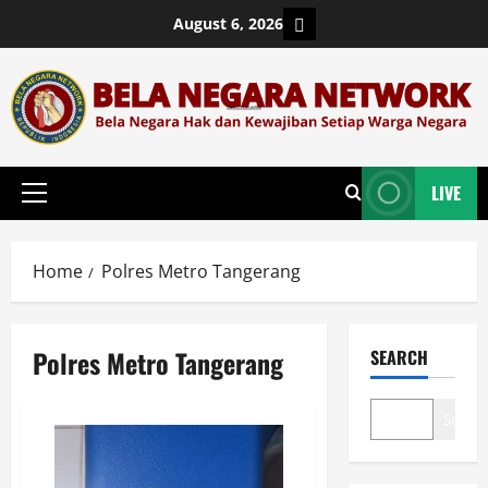
Skip
Login
August 6, 2026
to
content
LIVE
Primary
Menu
Home
Polres Metro Tangerang
Polres Metro Tangerang
SEARCH
Search