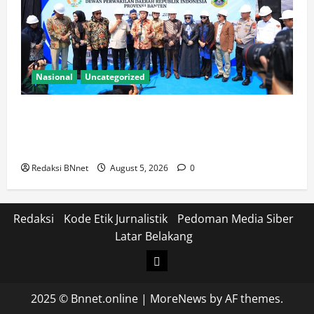
Nasional
Uncategorized
Kapolda Banten Hadiri Ground Breaking
Pembangunan Gedung Kantor DPD RI di Ibu Kota
Provinsi Banten
Redaksi BNnet
August 5, 2026
0
Redaksi
Kode Etik Jurnalistik
Pedoman Media Siber
Latar Belakang
Login
2025 © Bnnet.online
|
MoreNews
by AF themes.