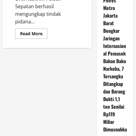
Polres
Sepatan berhasil
Metro
mengungkap tindak
Jakarta
pidana...
Barat
Bongkar
Read
Read More
Jaringan
more
about
Internasion
Polres
Metro
al Pemasok
Tangerang
Kota
Bahan Baku
Gagalkan
Peredaran
Narkoba, 7
Sabu
Tersangka
Tujuan
Jakarta
Ditangkap
Utara
dan Barang
Bukti 1,1
ton Senilai
Rp119
Miliar
Dimusnahka