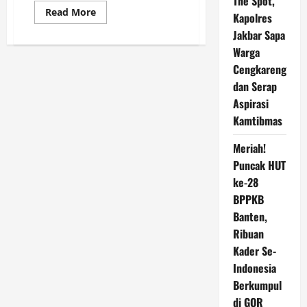
The Spot,
Read
Read More
Kapolres
more
about
Jakbar Sapa
Genjatan
Senjata
Warga
Hamas-
Cengkareng
Israel,
Presiden
dan Serap
Prabowo:
Jadi
Aspirasi
Langkah
Awal
Kamtibmas
Menuju
Perdamaian
Palestina
Meriah!
Puncak HUT
ke-28
BPPKB
Banten,
Ribuan
Kader Se-
Indonesia
Berkumpul
di GOR