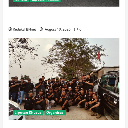
Jaga Jakarta On The Spot, Kapolres Jakbar Sapa
Warga Cengkareng dan Serap Aspirasi Kamtibmas
Redaksi BNnet
August 10, 2026
0
Liputan Khusus
Organisasi
Meriah! Puncak HUT ke-28 BPPKB Banten, Ribuan