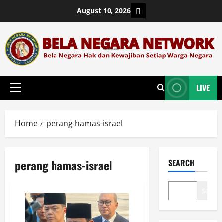
Skip
Login
August 10, 2026
to
content
LIVE
Primary
Menu
Home
perang hamas-israel
perang hamas-israel
SEARCH
Search