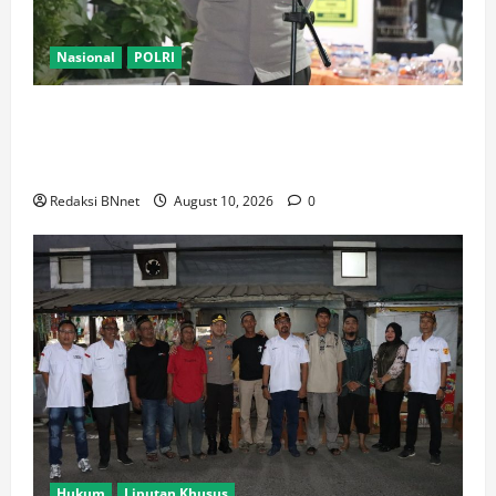
Nasional
POLRI
Jaga Jakarta Barat Tetap Kondusif, Kapolres Jakbar
Pimpin Apel KRYD Bersama Tiga Pilar di
Cengkareng
Redaksi BNnet
August 10, 2026
0
Hukum
Liputan Khusus