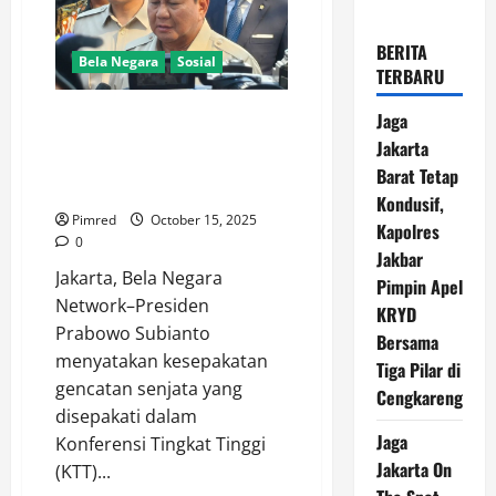
BERITA
Bela Negara
Sosial
TERBARU
Genjatan Senjata Hamas-Israel,
Jaga
Presiden Prabowo: Jadi Langkah
Jakarta
Awal Menuju Perdamaian
Barat Tetap
Palestina
Kondusif,
Pimred
October 15, 2025
Kapolres
0
Jakbar
Jakarta, Bela Negara
Pimpin Apel
Network–Presiden
KRYD
Prabowo Subianto
Bersama
menyatakan kesepakatan
Tiga Pilar di
gencatan senjata yang
Cengkareng
disepakati dalam
Jaga
Konferensi Tingkat Tinggi
Jakarta On
(KTT)...