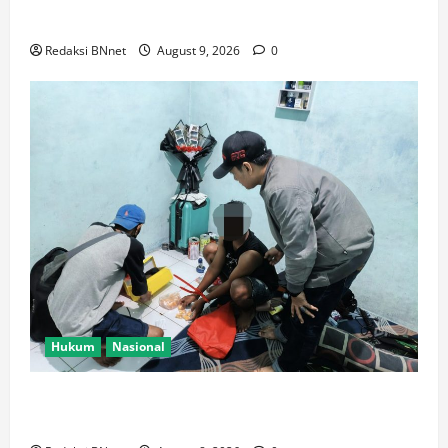
Kader Se-Indonesia Berkumpul di GOR Pakansari
Redaksi BNnet
August 9, 2026
0
Hukum
Nasional
750 Tramadol dan 1.035 Hexymer Disita Polisi di
Neglasari