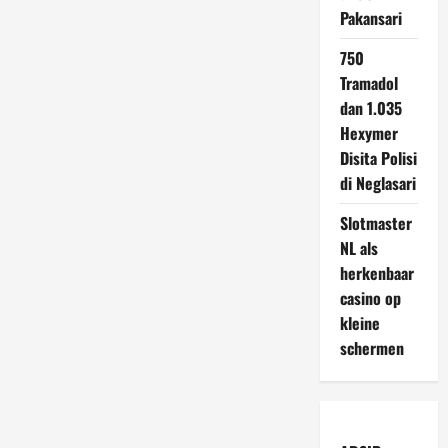
Pakansari
750
Tramadol
dan 1.035
Hexymer
Disita Polisi
di Neglasari
Slotmaster
NL als
herkenbaar
casino op
kleine
schermen