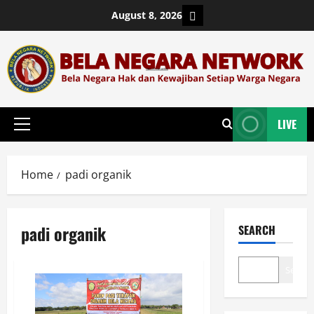
Skip
Login
August 8, 2026
to
content
LIVE
Primary
Menu
Home
padi organik
padi organik
SEARCH
Search