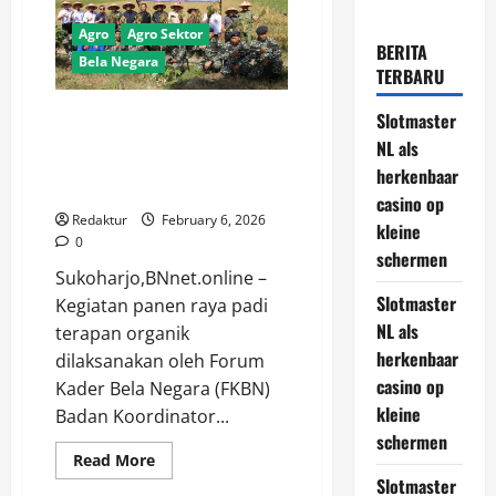
Agro
Agro Sektor
BERITA
Bela Negara
TERBARU
FKBN Panen Raya Padi Terapan
Slotmaster
Organik di Bulakrejo Sukoharjo,
NL als
Perkuat Ketahanan Pangan
herkenbaar
Nasional.
casino op
Redaktur
February 6, 2026
kleine
0
schermen
Sukoharjo,BNnet.online –
Slotmaster
Kegiatan panen raya padi
NL als
terapan organik
herkenbaar
dilaksanakan oleh Forum
casino op
Kader Bela Negara (FKBN)
kleine
Badan Koordinator...
schermen
Read
Read More
more
Slotmaster
about