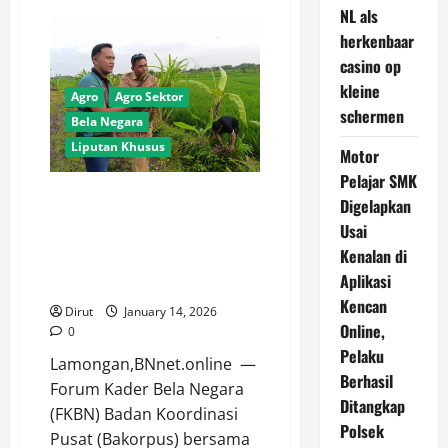
FKBN
NL als
Panen
Raya
herkenbaar
Padi
casino op
Terapan
Organik
kleine
di
Agro
Agro Sektor
Bulakrejo
schermen
Sukoharjo,
Bela Negara
Perkuat
Liputan Khusus
Ketahanan
Motor
Pangan
Nasional.
Pelajar SMK
FKBN Bakorpus Bersama
Digelapkan
Bakorda Lamongan Tinjau Lahan
Usai
Pertanian Full Organik Bela
Kenalan di
Negara di Desa Sumurgenuk
Aplikasi
Babat.
Kencan
Dirut
January 14, 2026
Online,
0
Pelaku
Lamongan,BNnet.online —
Berhasil
Forum Kader Bela Negara
Ditangkap
(FKBN) Badan Koordinasi
Polsek
Pusat (Bakorpus) bersama