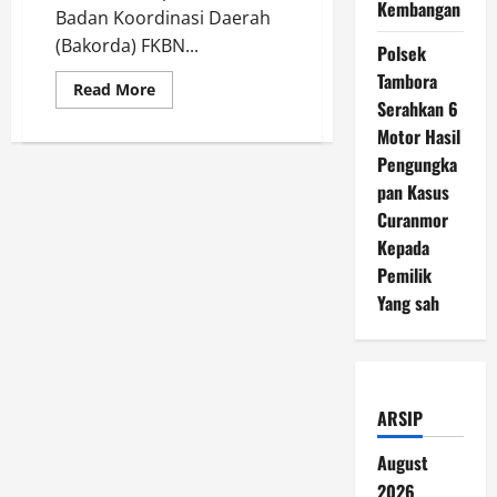
Kembangan
Badan Koordinasi Daerah
(Bakorda) FKBN...
Polsek
Tambora
Read
Read More
more
Serahkan 6
about
Motor Hasil
FKBN
Bakorpus
Pengungka
Bersama
Bakorda
pan Kasus
Lamongan
Tinjau
Curanmor
Lahan
Pertanian
Kepada
Full
Pemilik
Organik
Bela
Yang sah
Negara
di
Desa
Sumurgenuk
Babat.
ARSIP
August
2026