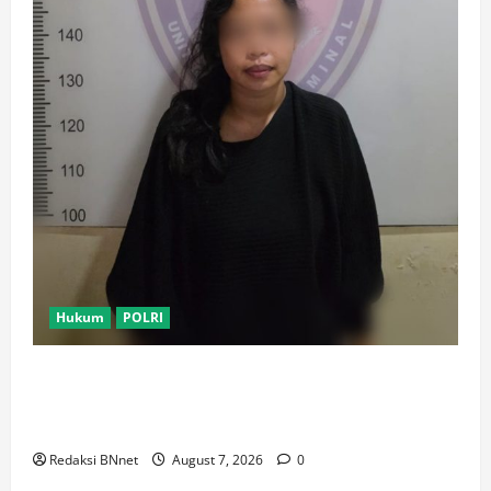
Hukum
POLRI
Motor Pelajar SMK Digelapkan Usai Kenalan di
Aplikasi Kencan Online, Pelaku Berhasil Ditangkap
Polsek Kembangan
Redaksi BNnet
August 7, 2026
0