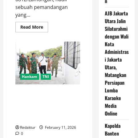
n
sebuah pemandangan
AJB Jakarta
yang...
Utara Jalin
Read
Read More
Silaturahmi
more
about
dengan Wali
Satgas
Kota
Pandu
Kodim
Administras
0812/Lamongan
Beri
i Jakarta
Pembekalan
Kepada
Utara,
Siswa
Matangkan
Siswi
Hankam
TNI
TK
Persiapan
Kartika
IV-
Lomba
46
Akselerasi Pembangunan
Karaoke
KDKMP, Kapok Sahli Pangdam
Media
V/Brawijaya Tinjau progres
pembangunan KDKMP di
Online
Kelurahan Sukorejo Lamongan
Kapolda
Redaktur
February 11, 2026
Banten
0