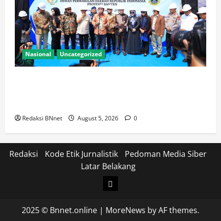
Nasional
Uncategorized
Kapolda Banten Hadiri Ground Breaking
Pembangunan Gedung Kantor DPD RI di Ibu Kota
Provinsi Banten
Redaksi BNnet
August 5, 2026
0
Redaksi
Kode Etik Jurnalistik
Pedoman Media Siber
Latar Belakang
Login
2025 © Bnnet.online
|
MoreNews
by AF themes.