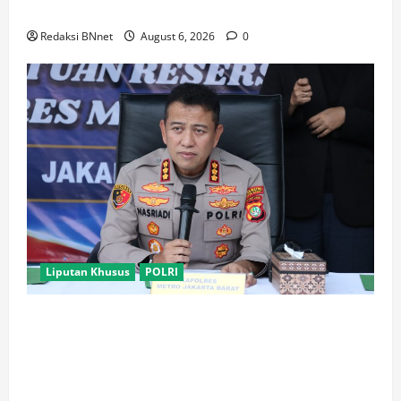
hingga Vape Etomidate
Redaksi BNnet
August 6, 2026
0
Liputan Khusus
POLRI
Polres Metro Jakarta Barat Bongkar Jaringan
Internasional Pemasok Bahan Baku Narkoba, 7
Tersangka Ditangkap dan Barang Bukti 1,1 ton
Senilai Rp119 Miliar Dimusnahkan