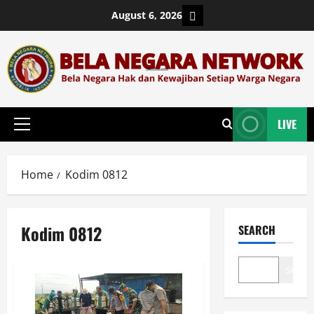
Skip
Login
August 6, 2026
to
content
LIVE
Primary
Menu
Home
Kodim 0812
Kodim 0812
SEARCH
Search