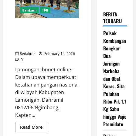
Hankam
TNI
BERITA
TERBARU
Dukung Ketahanan Pangan,
Danramil 0812/06 Ngimbang
Polsek
Pimpin Panen Raya Padi di Desa
Kembangan
Munungrejo
Bongkar
Redaktur
February 14, 2026
Dua
0
Jaringan
Lamongan, bnnet.online –
Narkoba
Dalam upaya memperkuat
dan Obat
ketahanan pangan nasional
Keras, Sita
di wilayah Kabupaten
Puluhan
Lamongan, Danramil
Ribu Pil, 1,1
0812/06 Ngimbang,
Kg Sabu
Kapten...
hingga Vape
Etomidate
Read
Read More
more
about