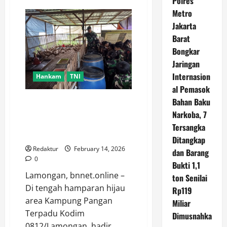
Polres
Dukung
Metro
Ketahanan
Pangan,
Jakarta
Danramil
0812/06
Barat
Ngimbang
Pimpin
Bongkar
Panen
Jaringan
Raya
Padi
Internasion
Hankam
TNI
di
Desa
al Pemasok
Munungrejo
Bahan Baku
Satgas Pandu Kodim
0812/Lamongan Beri
Narkoba, 7
Pembekalan Kepada Siswa Siswi
Tersangka
TK Kartika IV-46
Ditangkap
Redaktur
February 14, 2026
dan Barang
0
Bukti 1,1
​Lamongan, bnnet.online –
ton Senilai
Di tengah hamparan hijau
Rp119
area Kampung Pangan
Miliar
Terpadu Kodim
Dimusnahka
0812/Lamongan, hadir