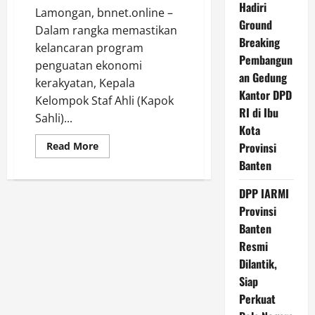
Hadiri
​Lamongan, bnnet.online –
Ground
Dalam rangka memastikan
Breaking
kelancaran program
Pembangun
penguatan ekonomi
an Gedung
kerakyatan, Kepala
Kantor DPD
Kelompok Staf Ahli (Kapok
RI di Ibu
Sahli)...
Kota
Read
Provinsi
Read More
more
Banten
about
Akselerasi
Pembangunan
DPP IARMI
KDKMP,
Kapok
Provinsi
Sahli
Pangdam
Banten
V/Brawijaya
Tinjau
Resmi
progres
Dilantik,
pembangunan
KDKMP
Siap
di
Kelurahan
Perkuat
Sukorejo
Lamongan