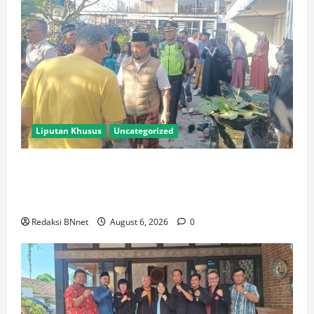
Liputan Khusus
Uncategorized
Polres Lamongan Bantu Pengamanan Prosesi
Pemakaman Pendaki Gunung Piramid Bondowoso di
Babat
Redaksi BNnet
August 6, 2026
0