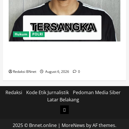
Hukum
POLRI
Satresnarkoba Polres Metro Tangerang Kota Tangkap
Pengedar Obat Keras Ilegal, Ribuan Butir Tramadol
dan Hexymer Disita
Redaksi BNnet
August 6, 2026
0
Redaksi
Kode Etik Jurnalistik
Pedoman Media Siber
Latar Belakang
Login
2025 © Bnnet.online
|
MoreNews
by AF themes.