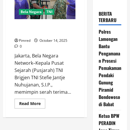
Bela Negara
TNI
BERITA
TERBARU
Kapusjarah TNI Pimpin Serah
Polres
Terima Jabatan Waka Pusjarah
Lamongan
Pimred
October 14, 2025
Bantu
0
Pengamana
Jakarta, Bela Negara
n Prosesi
Network–Kepala Pusat
Pemakaman
Sejarah (Pusjarah) TNI
Pendaki
Brigjen TNI Stefie Jantje
Gunung
Nuhujanan, S.I.P.,
Piramid
memimpin serah terima...
Bondowoso
Read
di Babat
Read More
more
about
Ketua BPW
Kapusjarah
TNI
PERADIN
Pimpin
Serah