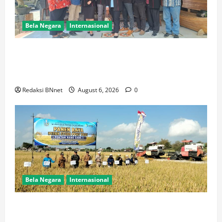
Bela Negara
Internasional
Ketua BPW PERADIN Jawa Timur Pasca Pelantikan
Lakukan Kunjungan Kerja Perdana ke Lamongan,
Perkuat Sinergitas Organisasi
Redaksi BNnet
August 6, 2026
0
Bela Negara
Internasional
Dukung Kemandirian Pangan,Peltu Joko Sumarno
Wakili Danramil Karanggeneng Hadiri Panen Raya