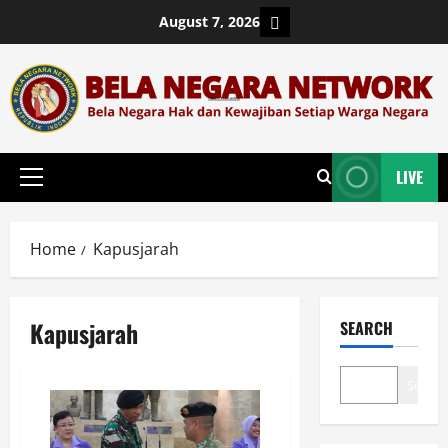
Skip
Login
August 7, 2026
to
content
LIVE
Primary
Menu
Home
Kapusjarah
Kapusjarah
SEARCH
Search