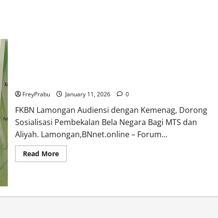
FKBN Lamongan Audiensi dengan Kemenag, Dorong
Sosialisasi Pembekalan Bela Negara Bagi MTS dan Aliyah
FreyPrabu
January 11, 2026
0
FKBN Lamongan Audiensi dengan Kemenag, Dorong
Sosialisasi Pembekalan Bela Negara Bagi MTS dan
Aliyah. Lamongan,BNnet.online – Forum...
Read
Read More
more
about
FKBN
Lamongan
Audiensi
dengan
Kemenag,
Dorong
Sosialisasi