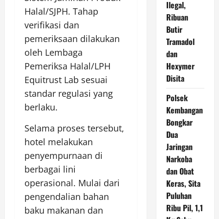
Ilegal,
Halal/SJPH. Tahap
Ribuan
verifikasi dan
Butir
pemeriksaan dilakukan
Tramadol
oleh Lembaga
dan
Hexymer
Pemeriksa Halal/LPH
Disita
Equitrust Lab sesuai
standar regulasi yang
Polsek
berlaku.
Kembangan
Bongkar
Selama proses tersebut,
Dua
hotel melakukan
Jaringan
penyempurnaan di
Narkoba
berbagai lini
dan Obat
operasional. Mulai dari
Keras, Sita
Puluhan
pengendalian bahan
Ribu Pil, 1,1
baku makanan dan