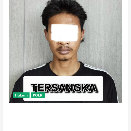
Hukum
POLRI
Satresnarkoba Polres Metro Tangerang Kota Tangkap
Pengedar Obat Keras Ilegal, Ribuan Butir Tramadol
dan Hexymer Disita