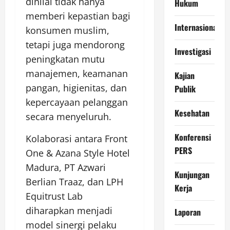
dinilai tidak hanya
Hukum
memberi kepastian bagi
Internasional
konsumen muslim,
tetapi juga mendorong
Investigasi
peningkatan mutu
manajemen, keamanan
Kajian
pangan, higienitas, dan
Publik
kepercayaan pelanggan
Kesehatan
secara menyeluruh.
Konferensi
Kolaborasi antara Front
PERS
One & Azana Style Hotel
Madura, PT Azwari
Kunjungan
Berlian Traaz, dan LPH
Kerja
Equitrust Lab
diharapkan menjadi
Laporan
model sinergi pelaku