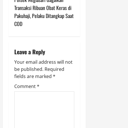
n
Transaksi Ribuan Obat Keras di
a
Pakuhaji, Pelaku Ditangkap Saat
v
COD
i
g
Leave a Reply
a
Your email address will not
be published.
Required
t
fields are marked
*
i
Comment
*
o
n