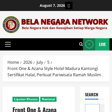
Skip
Login
August 7, 2026
to
content
LIVE
Primary
Menu
Home
2026
July
5
Front One & Azana Style Hotel Madura Kantongi
Sertifikat Halal, Perkuat Pariwisata Ramah Muslim
SEARCH
Liputan Khusus
Nasional
Front One & Azana
Search