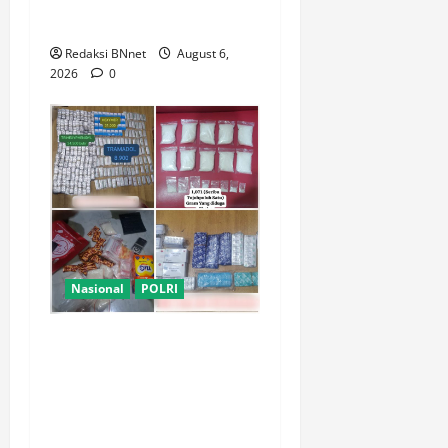
Gunung Piramid Bondowoso
di Babat
Redaksi BNnet
August 6,
2026
0
Nasional
POLRI
Polsek Kembangan Bongkar
Dua Jaringan Narkoba dan
Obat Keras, Sita Puluhan
Ribu Pil, 1,1 Kg Sabu hingga
Vape Etomidate