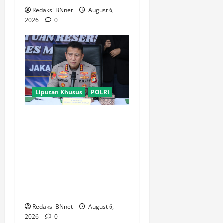
Redaksi BNnet
August 6,
2026
0
Liputan Khusus
POLRI
Polres Metro Jakarta Barat
Bongkar Jaringan
Internasional Pemasok
Bahan Baku Narkoba, 7
Tersangka Ditangkap dan
Barang Bukti 1,1 ton Senilai
Rp119 Miliar Dimusnahkan
Redaksi BNnet
August 6,
2026
0