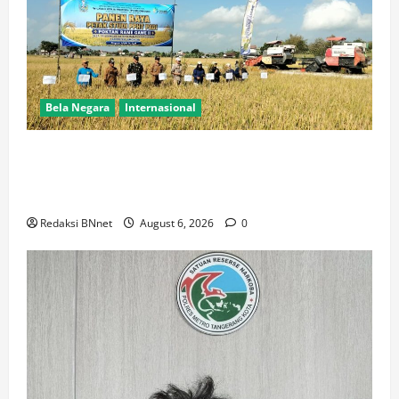
Bela Negara
Internasional
Dukung Kemandirian Pangan,Peltu Joko Sumarno
Wakili Danramil Karanggeneng Hadiri Panen Raya
Padi di Desa Prijekngablak
Redaksi BNnet
August 6, 2026
0