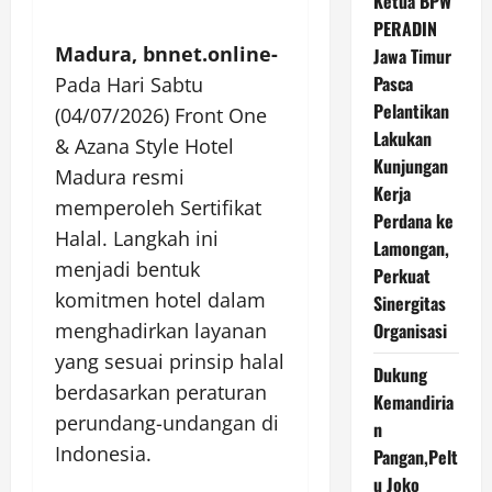
Ketua BPW
PERADIN
Madura, bnnet.online-
Jawa Timur
Pasca
Pada Hari Sabtu
Pelantikan
(04/07/2026) Front One
Lakukan
& Azana Style Hotel
Kunjungan
Madura resmi
Kerja
memperoleh Sertifikat
Perdana ke
Halal. Langkah ini
Lamongan,
menjadi bentuk
Perkuat
komitmen hotel dalam
Sinergitas
Organisasi
menghadirkan layanan
yang sesuai prinsip halal
Dukung
berdasarkan peraturan
Kemandiria
perundang-undangan di
n
Indonesia.
Pangan,Pelt
u Joko