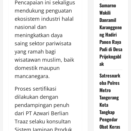
Pencapaian ini sekaligus
Sumarno
mendukung penguatan
Wakili
ekosistem industri halal
Danramil
nasional dan
Karanggene
ng Hadiri
meningkatkan daya
Panen Raya
saing sektor pariwisata
Padi di Desa
yang ramah bagi
Prijekngabl
wisatawan muslim, baik
ak
domestik maupun
Satresnark
mancanegara.
oba Polres
Proses sertifikasi
Metro
dilakukan dengan
Tangerang
Kota
pendampingan penuh
Tangkap
dari PT Azwari Berlian
Pengedar
Traaz selaku konsultan
Obat Keras
Sistem Jaminan Produk