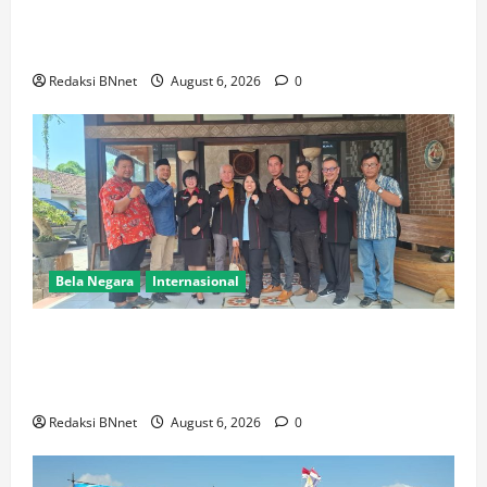
Pemakaman Pendaki Gunung Piramid Bondowoso di
Babat
Redaksi BNnet
August 6, 2026
0
Bela Negara
Internasional
Ketua BPW PERADIN Jawa Timur Pasca Pelantikan
Lakukan Kunjungan Kerja Perdana ke Lamongan,
Perkuat Sinergitas Organisasi
Redaksi BNnet
August 6, 2026
0