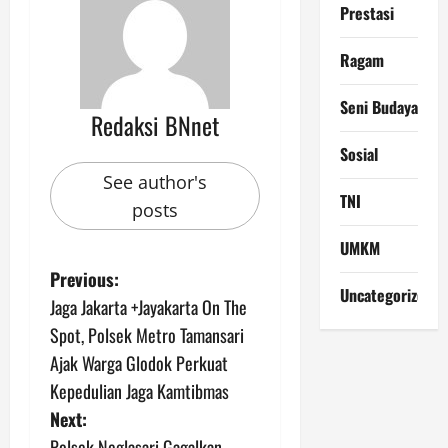
Prestasi
Ragam
Seni Budaya
Redaksi BNnet
Sosial
See author's
TNI
posts
UMKM
P
Previous:
Uncategorized
Jaga Jakarta +Jayakarta On The
o
Spot, Polsek Metro Tamansari
s
Ajak Warga Glodok Perkuat
Kepedulian Jaga Kamtibmas
t
Next:
Polsek Neglasari Gagalkan