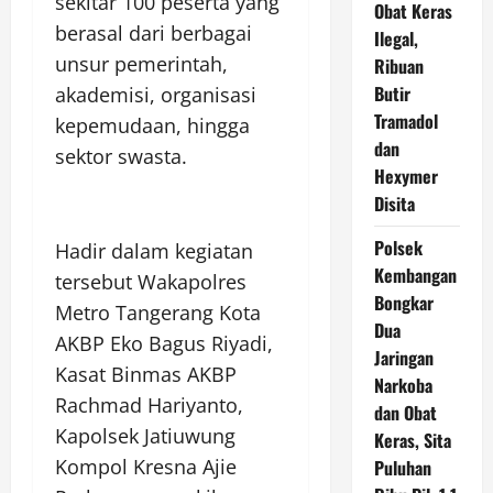
sekitar 100 peserta yang
Obat Keras
berasal dari berbagai
Ilegal,
unsur pemerintah,
Ribuan
Butir
akademisi, organisasi
Tramadol
kepemudaan, hingga
dan
sektor swasta.
Hexymer
Disita
Polsek
Hadir dalam kegiatan
Kembangan
tersebut Wakapolres
Bongkar
Metro Tangerang Kota
Dua
AKBP Eko Bagus Riyadi,
Jaringan
Kasat Binmas AKBP
Narkoba
Rachmad Hariyanto,
dan Obat
Kapolsek Jatiuwung
Keras, Sita
Kompol Kresna Ajie
Puluhan