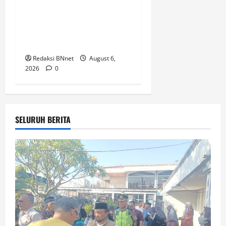
Dua Jaringan Narkoba dan
Obat Keras, Sita Puluhan
Ribu Pil, 1,1 Kg Sabu hingga
Vape Etomidate
Redaksi BNnet
August 6,
2026
0
SELURUH BERITA