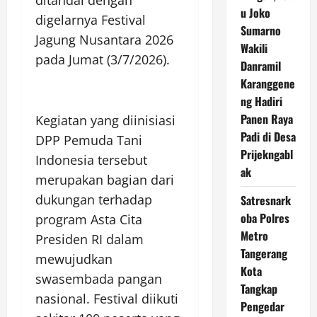
ditandai dengan
u Joko
digelarnya Festival
Sumarno
Jagung Nusantara 2026
Wakili
pada Jumat (3/7/2026).
Danramil
Karanggene
ng Hadiri
Panen Raya
Kegiatan yang diinisiasi
Padi di Desa
DPP Pemuda Tani
Prijekngabl
Indonesia tersebut
ak
merupakan bagian dari
dukungan terhadap
Satresnark
oba Polres
program Asta Cita
Metro
Presiden RI dalam
Tangerang
mewujudkan
Kota
swasembada pangan
Tangkap
nasional. Festival diikuti
Pengedar