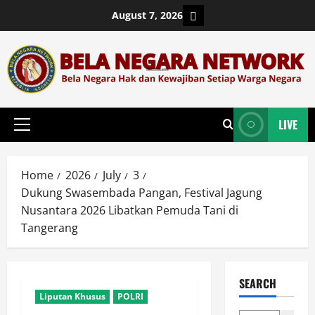
Skip
Login
August 7, 2026
to
content
LIVE
Primary
Menu
Home
2026
July
3
Dukung Swasembada Pangan, Festival Jagung
Nusantara 2026 Libatkan Pemuda Tani di
Tangerang
SEARCH
Liputan Khusus
POLRI