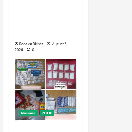
Satresnarkoba Polres Metro
Tangerang Kota Tangkap
Pengedar Obat Keras Ilegal,
Ribuan Butir Tramadol dan
Hexymer Disita
Redaksi BNnet
August 6,
2026
0
Nasional
POLRI
Polsek Kembangan Bongkar