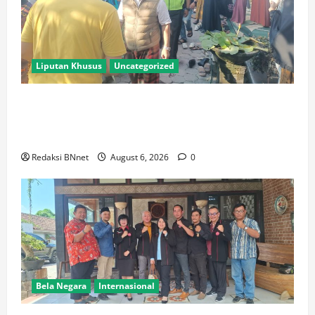
Liputan Khusus
Uncategorized
Polres Lamongan Bantu Pengamanan Prosesi
Pemakaman Pendaki Gunung Piramid Bondowoso di
Babat
Redaksi BNnet
August 6, 2026
0
Bela Negara
Internasional