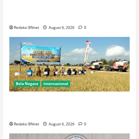
Ketua BPW PERADIN Jawa Timur Pasca Pelantikan
Lakukan Kunjungan Kerja Perdana ke Lamongan,
Perkuat Sinergitas Organisasi
Redaksi BNnet
August 6, 2026
0
Bela Negara
Internasional
Dukung Kemandirian Pangan,Peltu Joko Sumarno
Wakili Danramil Karanggeneng Hadiri Panen Raya
Padi di Desa Prijekngablak
Redaksi BNnet
August 6, 2026
0