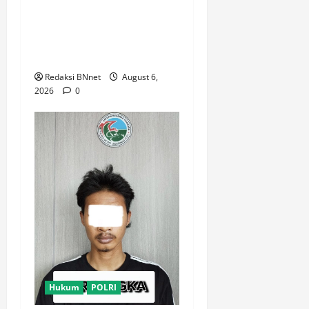
Pengamanan Prosesi
Pemakaman Pendaki
Gunung Piramid Bondowoso
di Babat
Redaksi BNnet
August 6,
2026
0
Hukum
POLRI