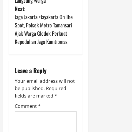
Langsung Warga
t
Next:
n
Jaga Jakarta +Jayakarta On The
Spot, Polsek Metro Tamansari
a
Ajak Warga Glodok Perkuat
v
Kepedulian Jaga Kamtibmas
i
g
Leave a Reply
a
Your email address will not
be published.
Required
t
fields are marked
*
i
Comment
*
o
n