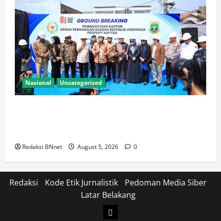
Nasional
Uncategorized
Kapolda Banten Hadiri Ground Breaking
Pembangunan Gedung Kantor DPD RI di Ibu Kota
Provinsi Banten
Redaksi BNnet
August 5, 2026
0
Redaksi
Kode Etik Jurnalistik
Pedoman Media Siber
Latar Belakang
Login