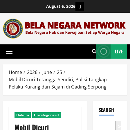
Skip
Login
August 6, 2026
to
content
LIVE
Primary
Menu
Home
2026
June
25
Mobil Dicuri Tetangga Sendiri, Polisi Tangkap
Pelaku Kurang dari Sejam di Gading Serpong
SEARCH
Hukum
Uncategorized
Mobil Dicuri
Search