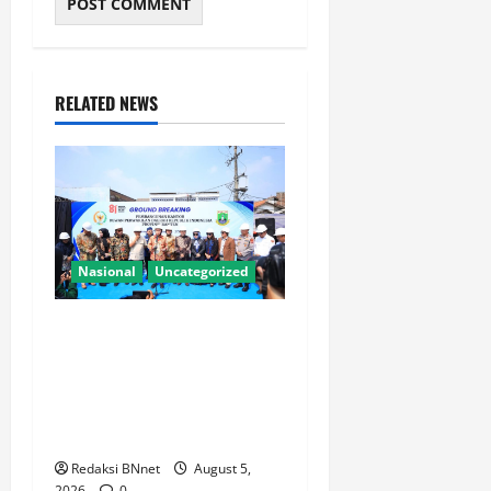
RELATED NEWS
Nasional
Uncategorized
Kapolda Banten Hadiri
Ground Breaking
Pembangunan Gedung
Kantor DPD RI di Ibu Kota
Provinsi Banten
Redaksi BNnet
August 5,
2026
0