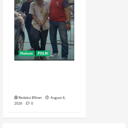
Hukum
POLRI
Polsek Cengkareng
Gagalkan Peredaran 2.500
Butir Obat Keras Daftar G,
Satu Pengedar Diamankan
Redaksi BNnet
August 4,
2026
0