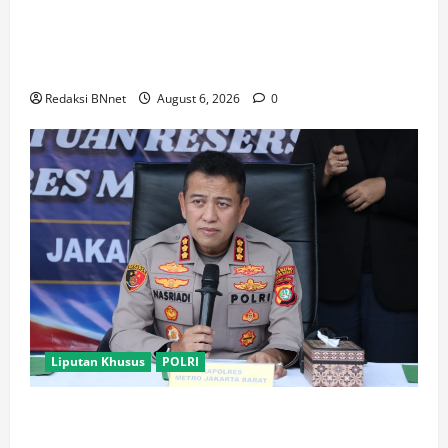
Polsek Kembangan Bongkar Dua Jaringan Narkoba
dan Obat Keras, Sita Puluhan Ribu Pil, 1,1 Kg Sabu
hingga Vape Etomidate
Redaksi BNnet
August 6, 2026
0
Liputan Khusus
POLRI
Polres Metro Jakarta Barat Bongkar Jaringan
Internasional Pemasok Bahan Baku Narkoba, 7