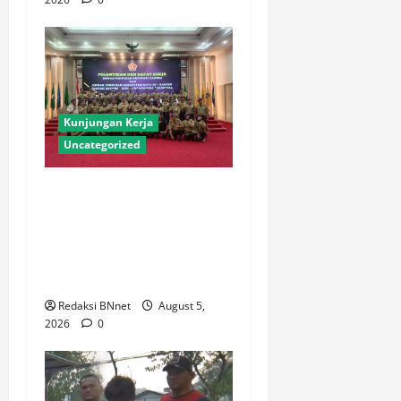
Kunjungan Kerja
Uncategorized
DPP IARMI Provinsi Banten
Resmi Dilantik, Siap
Perkuat Bela Negara dan
Dukung Pembangunan
Daerah
Redaksi BNnet
August 5,
2026
0