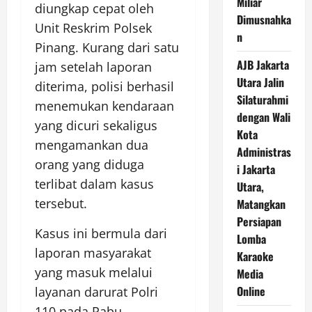
Miliar
diungkap cepat oleh
Dimusnahka
Unit Reskrim Polsek
n
Pinang. Kurang dari satu
AJB Jakarta
jam setelah laporan
Utara Jalin
diterima, polisi berhasil
Silaturahmi
menemukan kendaraan
dengan Wali
yang dicuri sekaligus
Kota
mengamankan dua
Administras
orang yang diduga
i Jakarta
terlibat dalam kasus
Utara,
tersebut.
Matangkan
Persiapan
Kasus ini bermula dari
Lomba
laporan masyarakat
Karaoke
yang masuk melalui
Media
Online
layanan darurat Polri
110 pada Rabu