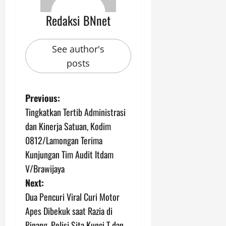
Redaksi BNnet
See author's
posts
P
Previous:
Tingkatkan Tertib Administrasi
o
dan Kinerja Satuan, Kodim
s
0812/Lamongan Terima
Kunjungan Tim Audit Itdam
t
V/Brawijaya
n
Next:
Dua Pencuri Viral Curi Motor
a
Apes Dibekuk saat Razia di
Pinang, Polisi Sita Kunci T dan