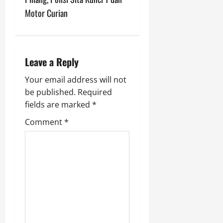
v
Motor Curian
i
g
a
Leave a Reply
t
Your email address will not
be published.
Required
i
fields are marked
*
o
Comment
*
n