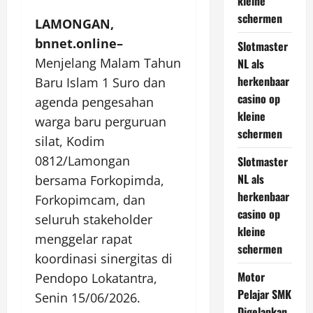
kleine
schermen
LAMONGAN,
bnnet.online–
Slotmaster
Menjelang Malam Tahun
NL als
herkenbaar
Baru Islam 1 Suro dan
casino op
agenda pengesahan
kleine
warga baru perguruan
schermen
silat, Kodim
0812/Lamongan
Slotmaster
NL als
bersama Forkopimda,
herkenbaar
Forkopimcam, dan
casino op
seluruh stakeholder
kleine
menggelar rapat
schermen
koordinasi sinergitas di
Motor
Pendopo Lokatantra,
Pelajar SMK
Senin 15/06/2026.
Digelapkan