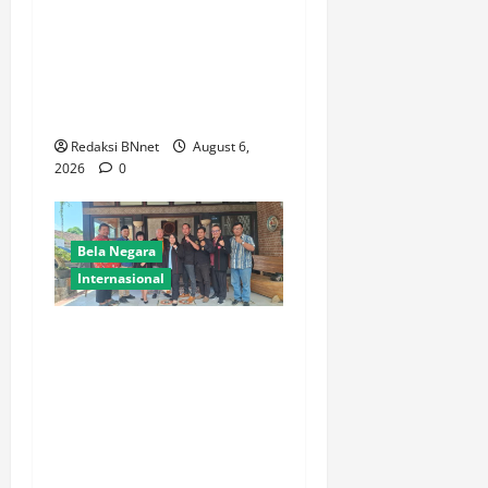
Polres Lamongan Bantu
Pengamanan Prosesi
Pemakaman Pendaki
Gunung Piramid Bondowoso
di Babat
Redaksi BNnet
August 6,
2026
0
Bela Negara
Internasional
Ketua BPW PERADIN Jawa
Timur Pasca Pelantikan
Lakukan Kunjungan Kerja
Perdana ke Lamongan,
Perkuat Sinergitas
Organisasi