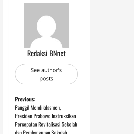
Redaksi BNnet
See author's
posts
P
Previous:
Panggil Mendikdasmen,
o
Presiden Prabowo Instruksikan
s
Percepatan Revitalisasi Sekolah
dan Pembangunan Sekolah