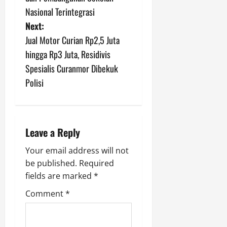
t
Nasional Terintegrasi
n
Next:
Jual Motor Curian Rp2,5 Juta
a
hingga Rp3 Juta, Residivis
v
Spesialis Curanmor Dibekuk
Polisi
i
g
a
Leave a Reply
t
Your email address will not
be published.
Required
i
fields are marked
*
o
Comment
*
n