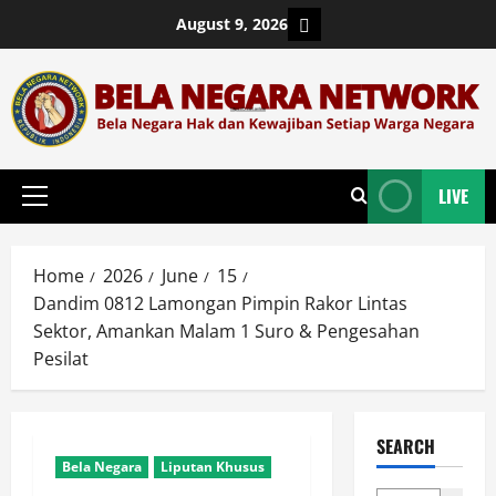
Skip
Login
August 9, 2026
to
content
LIVE
Primary
Menu
Home
2026
June
15
Dandim 0812 Lamongan Pimpin Rakor Lintas
Sektor, Amankan Malam 1 Suro & Pengesahan
Pesilat
SEARCH
Bela Negara
Liputan Khusus