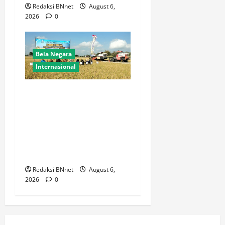
Redaksi BNnet
August 6,
2026
0
Bela Negara
Internasional
Dukung Kemandirian
Pangan,Peltu Joko Sumarno
Wakili Danramil
Karanggeneng Hadiri Panen
Raya Padi di Desa
Prijekngablak
Redaksi BNnet
August 6,
2026
0