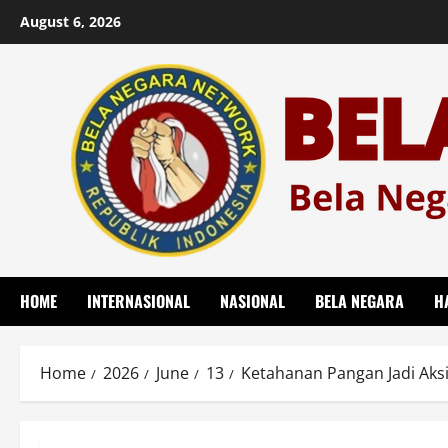
Skip
August 6, 2026
to
content
HOME
INTERNASIONAL
NASIONAL
BELA NEGARA
H
Home
2026
June
13
Ketahanan Pangan Jadi Aks