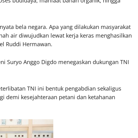
oses budidaya, manfaat bahan organik, hingga
 nyata bela negara. Apa yang dilakukan masyarakat
nah air diwujudkan lewat kerja keras menghasilkan
nel Ruddi Hermawan.
eni Suryo Anggo Digdo menegaskan dukungan TNI
erlibatan TNI ini bentuk pengabdian sekaligus
rgi demi kesejahteraan petani dan ketahanan