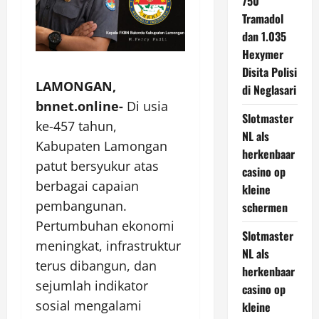
750
Tramadol
dan 1.035
Hexymer
Disita Polisi
LAMONGAN,
di Neglasari
bnnet.online-
Di usia
Slotmaster
ke-457 tahun,
NL als
Kabupaten Lamongan
herkenbaar
patut bersyukur atas
casino op
berbagai capaian
kleine
pembangunan.
schermen
Pertumbuhan ekonomi
Slotmaster
meningkat, infrastruktur
NL als
terus dibangun, dan
herkenbaar
sejumlah indikator
casino op
sosial mengalami
kleine