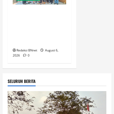
Ketua BPW PERADIN Jawa
Timur Pasca Pelantikan
Lakukan Kunjungan Kerja
Perdana ke Lamongan,
Perkuat Sinergitas
Organisasi
Redaksi BNnet
August 6,
2026
0
SELURUH BERITA