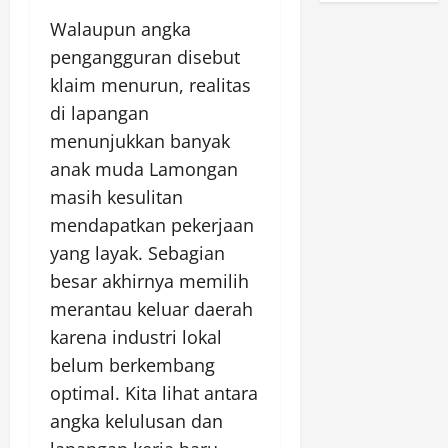
Walaupun angka
pengangguran disebut
klaim menurun, realitas
di lapangan
menunjukkan banyak
anak muda Lamongan
masih kesulitan
mendapatkan pekerjaan
yang layak. Sebagian
besar akhirnya memilih
merantau keluar daerah
karena industri lokal
belum berkembang
optimal. Kita lihat antara
angka kelulusan dan