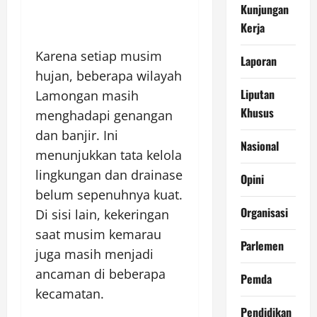
Kunjungan
Kerja
Karena setiap musim
Laporan
hujan, beberapa wilayah
Liputan
Lamongan masih
Khusus
menghadapi genangan
dan banjir. Ini
Nasional
menunjukkan tata kelola
lingkungan dan drainase
Opini
belum sepenuhnya kuat.
Organisasi
Di sisi lain, kekeringan
saat musim kemarau
Parlemen
juga masih menjadi
ancaman di beberapa
Pemda
kecamatan.
Pendidikan