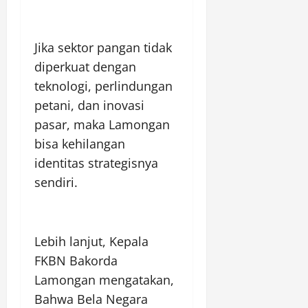
Jika sektor pangan tidak
diperkuat dengan
teknologi, perlindungan
petani, dan inovasi
pasar, maka Lamongan
bisa kehilangan
identitas strategisnya
sendiri.
Lebih lanjut, Kepala
FKBN Bakorda
Lamongan mengatakan,
Bahwa Bela Negara