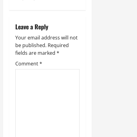
i
g
Leave a Reply
a
Your email address will not
be published.
Required
t
fields are marked
*
i
Comment
*
o
n