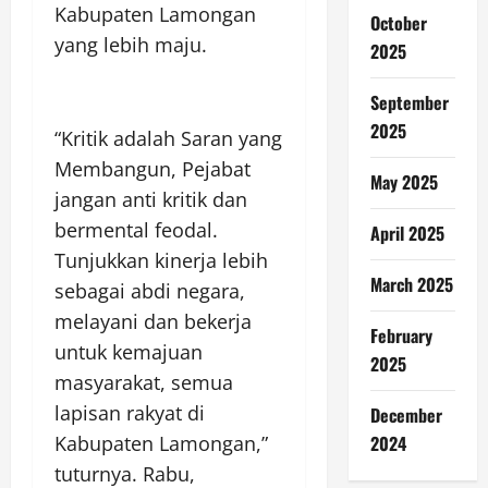
Kabupaten Lamongan
October
yang lebih maju.
2025
September
2025
“Kritik adalah Saran yang
Membangun, Pejabat
May 2025
jangan anti kritik dan
bermental feodal.
April 2025
Tunjukkan kinerja lebih
March 2025
sebagai abdi negara,
melayani dan bekerja
February
untuk kemajuan
2025
masyarakat, semua
lapisan rakyat di
December
Kabupaten Lamongan,”
2024
tuturnya. Rabu,