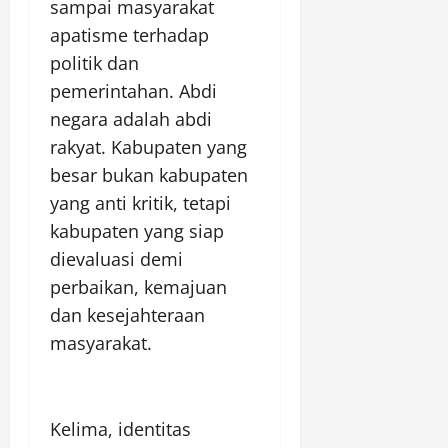
sampai masyarakat
apatisme terhadap
politik dan
pemerintahan. Abdi
negara adalah abdi
rakyat. Kabupaten yang
besar bukan kabupaten
yang anti kritik, tetapi
kabupaten yang siap
dievaluasi demi
perbaikan, kemajuan
dan kesejahteraan
masyarakat.
Kelima, identitas