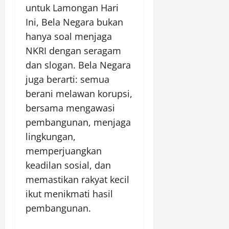
untuk Lamongan Hari
Ini, Bela Negara bukan
hanya soal menjaga
NKRI dengan seragam
dan slogan. Bela Negara
juga berarti: semua
berani melawan korupsi,
bersama mengawasi
pembangunan, menjaga
lingkungan,
memperjuangkan
keadilan sosial, dan
memastikan rakyat kecil
ikut menikmati hasil
pembangunan.