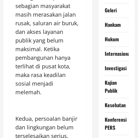
sebagian masyarakat
Geleri
masih merasakan jalan
rusak, saluran air buruk,
Hankam
dan akses layanan
Hukum
publik yang belum
maksimal. Ketika
Internasional
pembangunan hanya
terlihat di pusat kota,
Investigasi
maka rasa keadilan
Kajian
sosial menjadi
Publik
melemah.
Kesehatan
Kedua, persoalan banjir
Konferensi
dan lingkungan belum
PERS
terselesaikan serius.