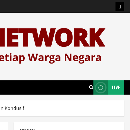
Logi
LIVE
an Kondusif