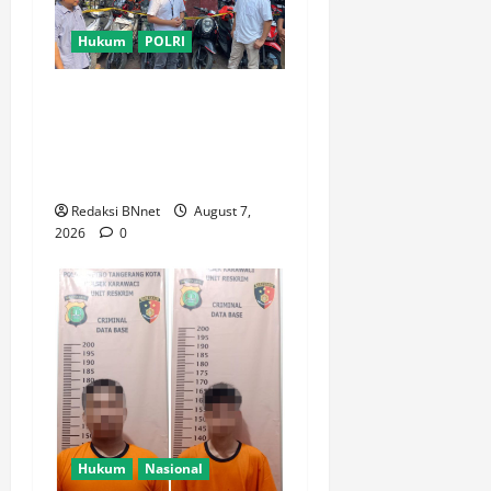
Hukum
POLRI
Polsek Tambora Serahkan 6
Motor Hasil Pengungkapan
Kasus Curanmor Kepada
Pemilik Yang sah
Redaksi BNnet
August 7,
2026
0
Hukum
Nasional