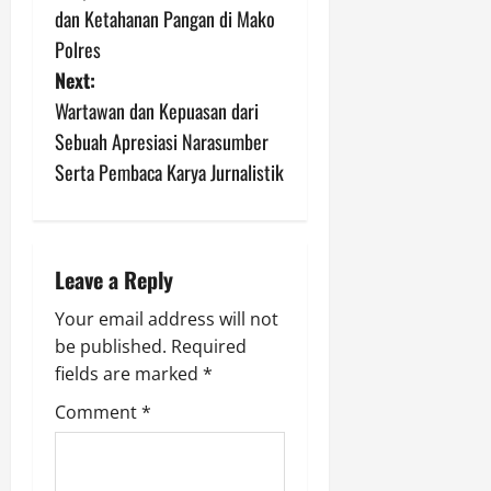
s
dan Ketahanan Pangan di Mako
Polres
t
Next:
n
Wartawan dan Kepuasan dari
Sebuah Apresiasi Narasumber
a
Serta Pembaca Karya Jurnalistik
v
i
Leave a Reply
g
Your email address will not
a
be published.
Required
fields are marked
*
t
Comment
*
i
o