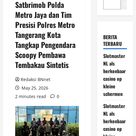
Satbrimob Polda
Search
Metro Jaya dan Tim
Presisi Polres Metro
Tangerang Kota
BERITA
Tangkap Pengendara
TERBARU
Scoopy Pembawa
Slotmaster
Tembakau Sintetis
NL als
herkenbaar
casino op
Redaksi BNnet
kleine
May 25, 2026
schermen
2 minutes read
0
Slotmaster
NL als
herkenbaar
casino op