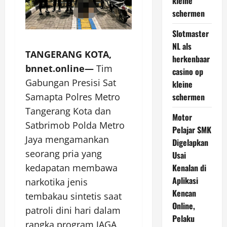
kleine
schermen
Slotmaster
NL als
TANGERANG KOTA,
herkenbaar
bnnet.online—
Tim
casino op
Gabungan Presisi Sat
kleine
schermen
Samapta Polres Metro
Tangerang Kota dan
Motor
Satbrimob Polda Metro
Pelajar SMK
Jaya mengamankan
Digelapkan
seorang pria yang
Usai
Kenalan di
kedapatan membawa
Aplikasi
narkotika jenis
Kencan
tembakau sintetis saat
Online,
patroli dini hari dalam
Pelaku
rangka program JAGA