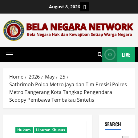
Skip
Login
August 8, 2026
to
content
LIVE
Primary
Menu
Home
2026
May
25
Satbrimob Polda Metro Jaya dan Tim Presisi Polres
Metro Tangerang Kota Tangkap Pengendara
Scoopy Pembawa Tembakau Sintetis
SEARCH
Hukum
Liputan Khusus