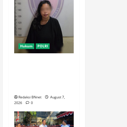
Hukum
POLRI
Motor Pelajar SMK
Digelapkan Usai Kenalan di
Aplikasi Kencan Online,
Pelaku Berhasil Ditangkap
Polsek Kembangan
Redaksi BNnet
August 7,
2026
0