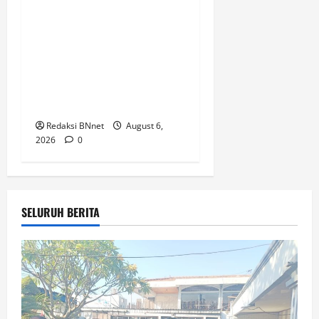
Dukung Kemandirian
Pangan,Peltu Joko Sumarno
Wakili Danramil
Karanggeneng Hadiri Panen
Raya Padi di Desa
Prijekngablak
Redaksi BNnet
August 6,
2026
0
SELURUH BERITA