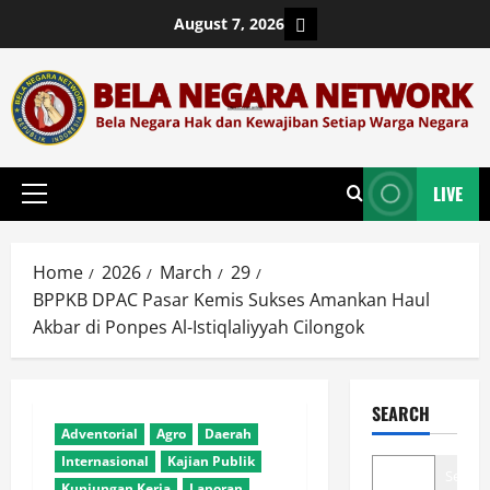
Skip
Login
August 7, 2026
to
content
LIVE
Primary
Menu
Home
2026
March
29
BPPKB DPAC Pasar Kemis Sukses Amankan Haul
Akbar di Ponpes Al-Istiqlaliyyah Cilongok
SEARCH
Adventorial
Agro
Daerah
Internasional
Kajian Publik
Search
Kunjungan Kerja
Laporan