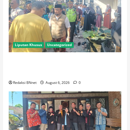
Liputan Khusus
Uncategorized
Polres Lamongan Bantu Pengamanan Prosesi
Pemakaman Pendaki Gunung Piramid Bondowoso di
Babat
Redaksi BNnet
August 6, 2026
0