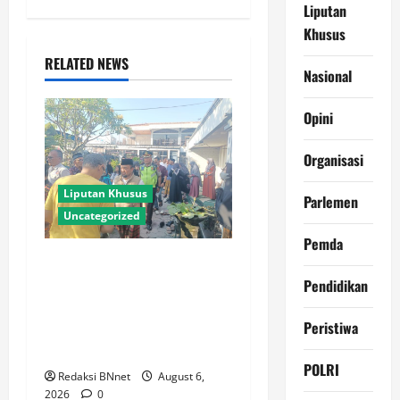
Liputan
Khusus
RELATED NEWS
Nasional
Opini
Organisasi
Liputan Khusus
Parlemen
Uncategorized
Pemda
Polres Lamongan Bantu
Pengamanan Prosesi
Pendidikan
Pemakaman Pendaki
Peristiwa
Gunung Piramid Bondowoso
di Babat
POLRI
Redaksi BNnet
August 6,
2026
0