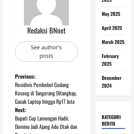
May 2025
April 2025
Redaksi BNnet
March 2025
See author's
posts
February
2025
P
Previous:
December
Residivis Pembobol Gudang
2024
o
Kosong di Tangerang Ditangkap,
s
Gasak Laptop hingga Rp17 Juta
Next:
t
KATEGORI
Bupati Cup Lamongan Hadir,
BERITA
n
Domino Jadi Ajang Adu Otak dan