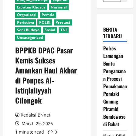
Liputan Khusus
Nasional
Organisasi
Pemda
Peristiwa
POLRI
Prestasi
BERITA
Seni Budaya
Sosial
TNI
TERBARU
Uncategorized
BPPKB DPAC Pasar
Polres
Lamongan
Kemis Sukses
Bantu
Amankan Haul Akbar
Pengamana
di Ponpes Al-
n Prosesi
Pemakaman
Istiqlaliyyah
Pendaki
Cilongok
Gunung
Piramid
Redaksi BNnet
Bondowoso
March 29, 2026
di Babat
1 minute read
0