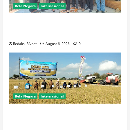
Bela Negara
Internasional
Ketua BPW PERADIN Jawa Timur Pasca Pelantikan
Lakukan Kunjungan Kerja Perdana ke Lamongan,
Perkuat Sinergitas Organisasi
Redaksi BNnet
August 6, 2026
0
Bela Negara
Internasional
Dukung Kemandirian Pangan,Peltu Joko Sumarno
Wakili Danramil Karanggeneng Hadiri Panen Raya
Padi di Desa Prijekngablak