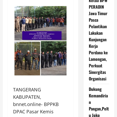
Ketua BPW
PERADIN
Jawa Timur
Pasca
Pelantikan
Lakukan
Kunjungan
Kerja
Perdana ke
Lamongan,
Perkuat
Sinergitas
Organisasi
Dukung
TANGERANG
Kemandiria
KABUPATEN,
n
bnnet.online- BPPKB
Pangan,Pelt
DPAC Pasar Kemis
u Joko