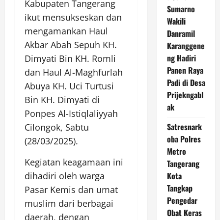
Kabupaten Tangerang
Sumarno
ikut mensukseskan dan
Wakili
mengamankan Haul
Danramil
Akbar Abah Sepuh KH.
Karanggene
ng Hadiri
Dimyati Bin KH. Romli
Panen Raya
dan Haul Al-Maghfurlah
Padi di Desa
Abuya KH. Uci Turtusi
Prijekngabl
Bin KH. Dimyati di
ak
Ponpes Al-Istiqlaliyyah
Satresnark
Cilongok, Sabtu
oba Polres
(28/03/2025).
Metro
Kegiatan keagamaan ini
Tangerang
Kota
dihadiri oleh warga
Tangkap
Pasar Kemis dan umat
Pengedar
muslim dari berbagai
Obat Keras
daerah, dengan