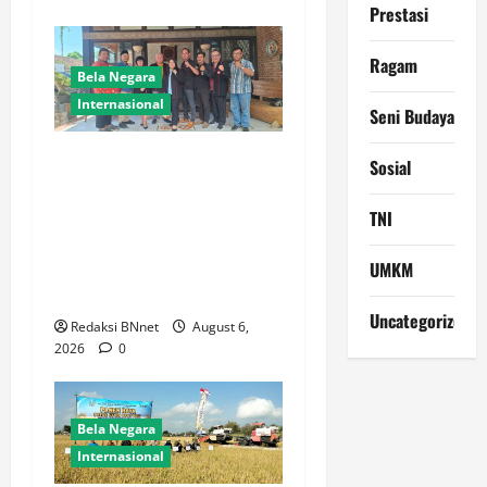
Prestasi
Ragam
Bela Negara
Internasional
Seni Budaya
Ketua BPW PERADIN Jawa
Sosial
Timur Pasca Pelantikan
Lakukan Kunjungan Kerja
TNI
Perdana ke Lamongan,
Perkuat Sinergitas
UMKM
Organisasi
Uncategorized
Redaksi BNnet
August 6,
2026
0
Bela Negara
Internasional