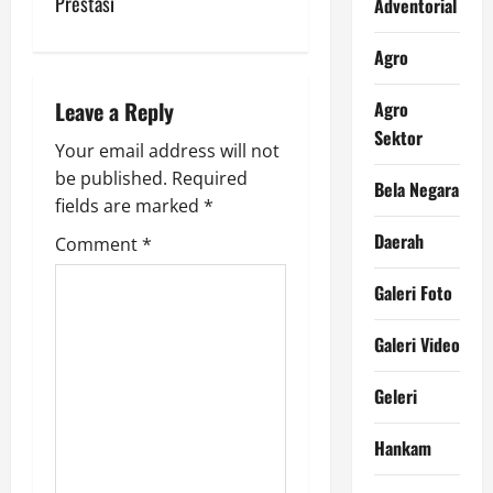
Prestasi
Adventorial
a
Agro
v
i
Leave a Reply
Agro
Sektor
g
Your email address will not
be published.
Required
Bela Negara
a
fields are marked
*
Daerah
t
Comment
*
i
Galeri Foto
o
Galeri Video
n
Geleri
Hankam