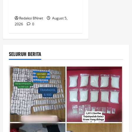
Lomba Karaoke Media
Online
Redaksi BNnet
August 5,
2026
0
SELURUH BERITA