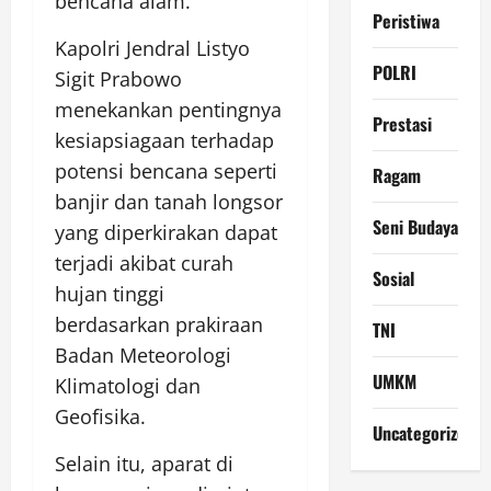
bencana alam.
Peristiwa
Kapolri Jendral Listyo
POLRI
Sigit Prabowo
menekankan pentingnya
Prestasi
kesiapsiagaan terhadap
potensi bencana seperti
Ragam
banjir dan tanah longsor
Seni Budaya
yang diperkirakan dapat
terjadi akibat curah
Sosial
hujan tinggi
berdasarkan prakiraan
TNI
Badan Meteorologi
UMKM
Klimatologi dan
Geofisika.
Uncategorized
Selain itu, aparat di