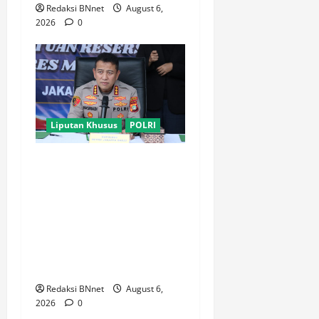
Redaksi BNnet
August 6,
2026
0
Liputan Khusus
POLRI
Polres Metro Jakarta Barat
Bongkar Jaringan
Internasional Pemasok
Bahan Baku Narkoba, 7
Tersangka Ditangkap dan
Barang Bukti 1,1 ton Senilai
Rp119 Miliar Dimusnahkan
Redaksi BNnet
August 6,
2026
0