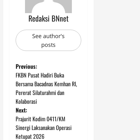
Redaksi BNnet
See author's
posts
P
Previous:
FKBN Pusat Hadiri Buka
o
Bersama Bacadnas Kemhan RI,
s
Pererat Silaturahmi dan
Kolaborasi
t
Next:
n
Prajurit Kodim 0411/KM
Sinergi Laksanakan Operasi
a
Ketupat 2026