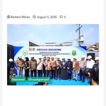
Administrasi Jakarta Utara, Matangkan Persiapan
Lomba Karaoke Media Online
Redaksi BNnet
August 5, 2026
0
Nasional
Uncategorized
Kapolda Banten Hadiri Ground Breaking
Pembangunan Gedung Kantor DPD RI di Ibu Kota
Provinsi Banten