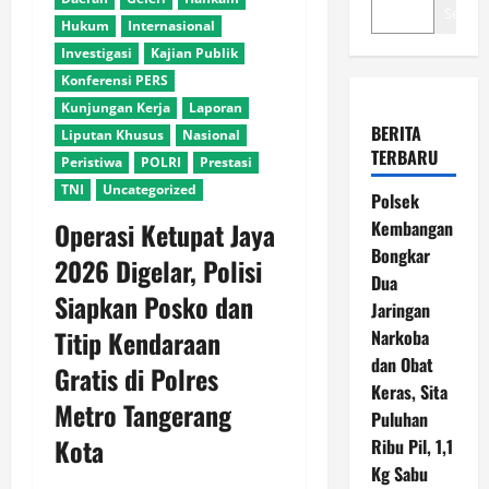
Search
Hukum
Internasional
Investigasi
Kajian Publik
Konferensi PERS
Kunjungan Kerja
Laporan
BERITA
Liputan Khusus
Nasional
TERBARU
Peristiwa
POLRI
Prestasi
TNI
Uncategorized
Polsek
Operasi Ketupat Jaya
Kembangan
Bongkar
2026 Digelar, Polisi
Dua
Siapkan Posko dan
Jaringan
Titip Kendaraan
Narkoba
dan Obat
Gratis di Polres
Keras, Sita
Metro Tangerang
Puluhan
Kota
Ribu Pil, 1,1
Kg Sabu