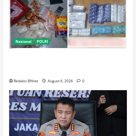
Nasional
POLRI
Polsek Kembangan Bongkar Dua Jaringan Narkoba
dan Obat Keras, Sita Puluhan Ribu Pil, 1,1 Kg Sabu
hingga Vape Etomidate
Redaksi BNnet
August 6, 2026
0