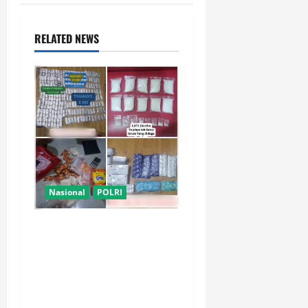
RELATED NEWS
Nasional
POLRI
Polsek Kembangan Bongkar
Dua Jaringan Narkoba dan
Obat Keras, Sita Puluhan
Ribu Pil, 1,1 Kg Sabu hingga
Vape Etomidate