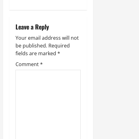
v
i
Leave a Reply
g
Your email address will not
a
be published.
Required
fields are marked
*
t
Comment
*
i
o
n