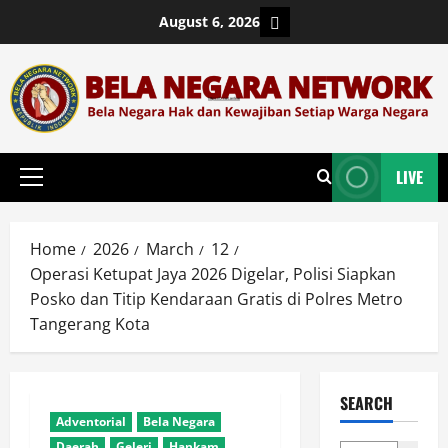
Skip
Login
August 6, 2026
to
content
LIVE
Primary
Menu
Home
2026
March
12
Operasi Ketupat Jaya 2026 Digelar, Polisi Siapkan
Posko dan Titip Kendaraan Gratis di Polres Metro
Tangerang Kota
SEARCH
Adventorial
Bela Negara
Daerah
Geleri
Hankam