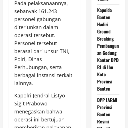
Pada pelaksanaannya,
Kapolda
sebanyak 161.243
Banten
personel gabungan
Hadiri
diterjunkan dalam
Ground
operasi tersebut.
Breaking
Personel tersebut
Pembangun
berasal dari unsur TNI,
an Gedung
Polri, Dinas
Kantor DPD
RI di Ibu
Perhubungan, serta
Kota
berbagai instansi terkait
Provinsi
lainnya.
Banten
Kapolri Jendral Listyo
DPP IARMI
Sigit Prabowo
Provinsi
menegaskan bahwa
Banten
operasi ini bertujuan
Resmi
memberikan pelayanan