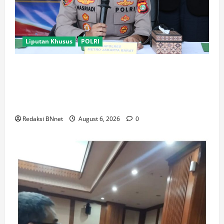
Liputan Khusus
POLRI
Polres Metro Jakarta Barat Bongkar Jaringan
Internasional Pemasok Bahan Baku Narkoba, 7
Tersangka Ditangkap dan Barang Bukti 1,1 ton
Senilai Rp119 Miliar Dimusnahkan
Redaksi BNnet
August 6, 2026
0