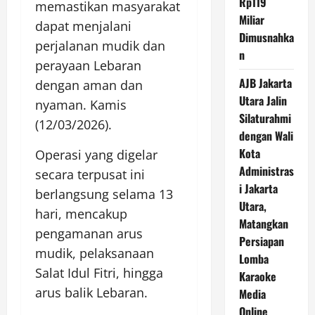
Rp119
memastikan masyarakat
Miliar
dapat menjalani
Dimusnahka
perjalanan mudik dan
n
perayaan Lebaran
AJB Jakarta
dengan aman dan
Utara Jalin
nyaman. Kamis
Silaturahmi
(12/03/2026).
dengan Wali
Kota
Operasi yang digelar
Administras
secara terpusat ini
i Jakarta
berlangsung selama 13
Utara,
hari, mencakup
Matangkan
pengamanan arus
Persiapan
mudik, pelaksanaan
Lomba
Salat Idul Fitri, hingga
Karaoke
arus balik Lebaran.
Media
Online