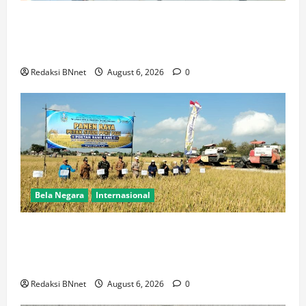
Ketua BPW PERADIN Jawa Timur Pasca Pelantikan
Lakukan Kunjungan Kerja Perdana ke Lamongan,
Perkuat Sinergitas Organisasi
Redaksi BNnet
August 6, 2026
0
Bela Negara
Internasional
Dukung Kemandirian Pangan,Peltu Joko Sumarno
Wakili Danramil Karanggeneng Hadiri Panen Raya
Padi di Desa Prijekngablak
Redaksi BNnet
August 6, 2026
0