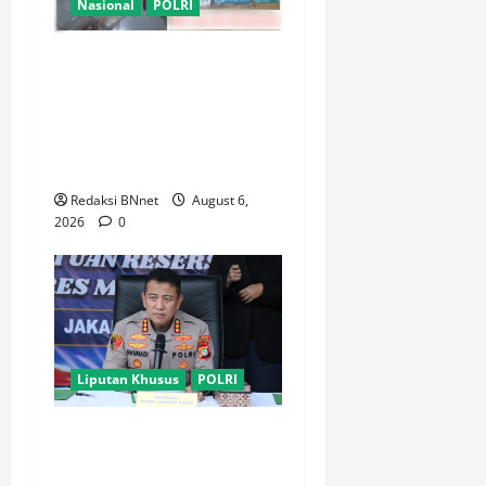
Nasional
POLRI
Polsek Kembangan Bongkar
Dua Jaringan Narkoba dan
Obat Keras, Sita Puluhan
Ribu Pil, 1,1 Kg Sabu hingga
Vape Etomidate
Redaksi BNnet
August 6,
2026
0
Liputan Khusus
POLRI
Polres Metro Jakarta Barat
Bongkar Jaringan