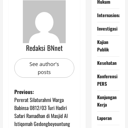
Hukum
Internasional
Investigasi
Kajian
Redaksi BNnet
Publik
Kesehatan
See author's
posts
Konferensi
PERS
P
Previous:
Kunjungan
Pererat Silaturahmi Warga
o
Kerja
Babinsa 0812/03 Turi Hadiri
s
Safari Ramadhan di Masjid Al
Laporan
Istiqomah Gedongboyountung