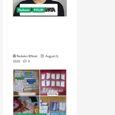
Hukum
POLRI
Satresnarkoba Polres Metro
Tangerang Kota Tangkap
Pengedar Obat Keras Ilegal,
Ribuan Butir Tramadol dan
Hexymer Disita
Redaksi BNnet
August 6,
2026
0