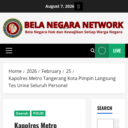
Skip
Login
August 7, 2026
to
content
LIVE
Primary
Menu
Home
2026
February
25
Kapolres Metro Tangerang Kota Pimpin Langsung
Tes Urine Seluruh Personel
SEARCH
Daerah
POLRI
Kapolres Metro
Search