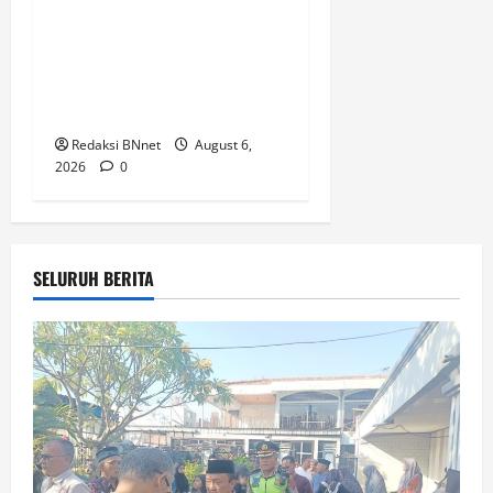
Internasional Pemasok
Bahan Baku Narkoba, 7
Tersangka Ditangkap dan
Barang Bukti 1,1 ton Senilai
Rp119 Miliar Dimusnahkan
Redaksi BNnet
August 6,
2026
0
SELURUH BERITA