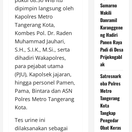
pukul 08.30 WIB itu
Sumarno
dipimpin langsung oleh
Wakili
Kapolres Metro
Danramil
Tangerang Kota,
Karanggene
Kombes Pol. Dr. Raden
ng Hadiri
Muhammad Jauhari,
Panen Raya
Padi di Desa
S.H., S.I.K., M.Si., serta
Prijekngabl
dihadiri Wakapolres,
ak
para pejabat utama
(PJU), Kapolsek jajaran,
Satresnark
hingga personel Pamen,
oba Polres
Metro
Pama, Bintara dan ASN
Tangerang
Polres Metro Tangerang
Kota
Kota.
Tangkap
Tes urine ini
Pengedar
Obat Keras
dilaksanakan sebagai