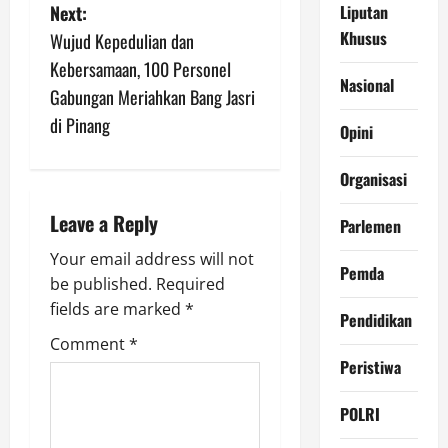
t
Liputan
Next:
n
Khusus
Wujud Kepedulian dan
Kebersamaan, 100 Personel
a
Nasional
Gabungan Meriahkan Bang Jasri
v
di Pinang
Opini
i
Organisasi
g
Leave a Reply
Parlemen
a
Your email address will not
Pemda
be published.
Required
t
fields are marked
*
Pendidikan
i
Comment
*
Peristiwa
o
POLRI
n