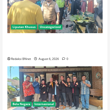
Liputan Khusus
Uncategorized
Polres Lamongan Bantu Pengamanan Prosesi
Pemakaman Pendaki Gunung Piramid Bondowoso di
Babat
Redaksi BNnet
August 6, 2026
0
Bela Negara
Internasional