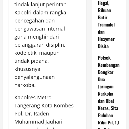
Ilegal,
tindak lanjut perintah
Ribuan
Kapolri dalam rangka
Butir
pencegahan dan
Tramadol
pengawasan internal
dan
guna menghindari
Hexymer
pelanggaran disiplin,
Disita
kode etik, maupun
Polsek
tindak pidana,
Kembangan
khususnya
Bongkar
penyalahgunaan
Dua
narkoba.
Jaringan
Narkoba
Kapolres Metro
dan Obat
Tangerang Kota Kombes
Keras, Sita
Pol. Dr. Raden
Puluhan
Muhammad Jauhari
Ribu Pil, 1,1