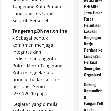
Ketua BPW
PERADIN
Tangerang Kota Pimpin
Jawa Timur
Langsung Tes Urine
Pasca
Seluruh Personel.
Pelantikan
Tangerang,BNnet.online
Lakukan
Kunjungan
– Sebagai bentuk
Kerja
komitmen menjaga
Perdana ke
integritas dan
Lamongan,
kedisiplinan anggota,
Perkuat
Polres Metro Tangerang
Sinergitas
Kota menggelar tes
Organisasi
urine terhadap seluruh
Dukung
personel, Senin
Kemandiria
(23/2/2026) pagi.
n
Pangan,Pelt
Kegiatan yang dimulai
u Joko