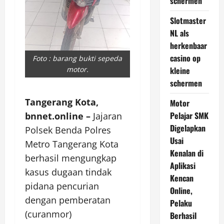
schermen
Slotmaster
NL als
herkenbaar
casino op
Foto : barang bukti sepeda
kleine
motor.
schermen
Tangerang Kota,
Motor
Pelajar SMK
bnnet.online –
Jajaran
Digelapkan
Polsek Benda Polres
Usai
Metro Tangerang Kota
Kenalan di
berhasil mengungkap
Aplikasi
kasus dugaan tindak
Kencan
pidana pencurian
Online,
dengan pemberatan
Pelaku
(curanmor)
Berhasil