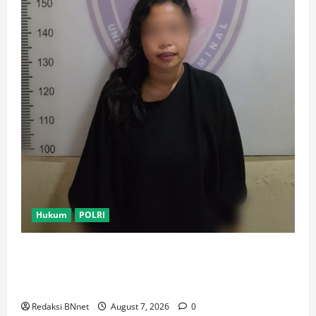
Hukum
POLRI
Motor Pelajar SMK Digelapkan Usai Kenalan di
Aplikasi Kencan Online, Pelaku Berhasil Ditangkap
Polsek Kembangan
Redaksi BNnet
August 7, 2026
0