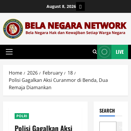
Skip
Login
August 8, 2026
to
content
LIVE
Primary
Menu
Home
2026
February
18
Polisi Gagalkan Aksi Curanmor di Benda, Dua
Remaja Diamankan
SEARCH
POLRI
Polisi Gagalkan Aksi
Search