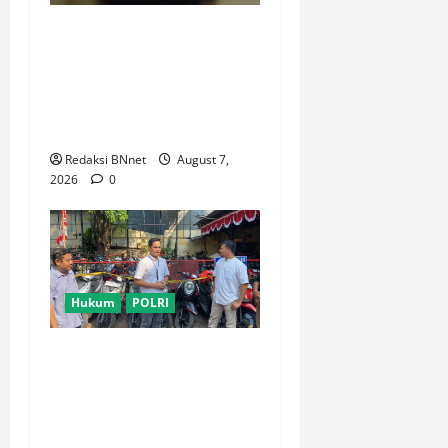
Motor Pelajar SMK
Digelapkan Usai Kenalan di
Aplikasi Kencan Online,
Pelaku Berhasil Ditangkap
Polsek Kembangan
Redaksi BNnet
August 7,
2026
0
Hukum
POLRI
Polsek Tambora Serahkan 6
Motor Hasil Pengungkapan
Kasus Curanmor Kepada
Pemilik Yang sah