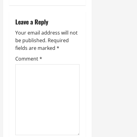
v
i
Leave a Reply
g
Your email address will not
a
be published.
Required
fields are marked
*
t
Comment
*
i
o
n