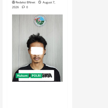
Redaksi BNnet
August 7,
2026
0
Hukum
POLRI
Satresnarkoba Polres Metro
Tangerang Kota Tangkap
Pengedar Obat Keras Ilegal,
Ribuan Butir Tramadol dan