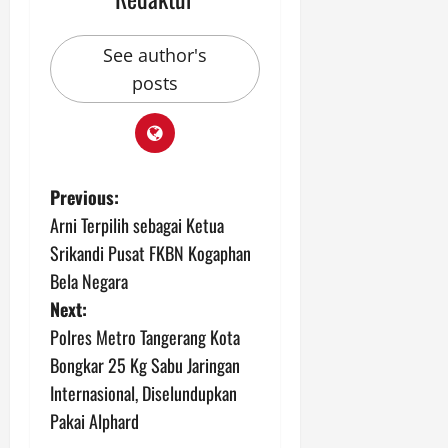
See author's
posts
P
Previous:
Arni Terpilih sebagai Ketua
o
Srikandi Pusat FKBN Kogaphan
s
Bela Negara
Next:
t
Polres Metro Tangerang Kota
n
Bongkar 25 Kg Sabu Jaringan
Internasional, Diselundupkan
a
Pakai Alphard