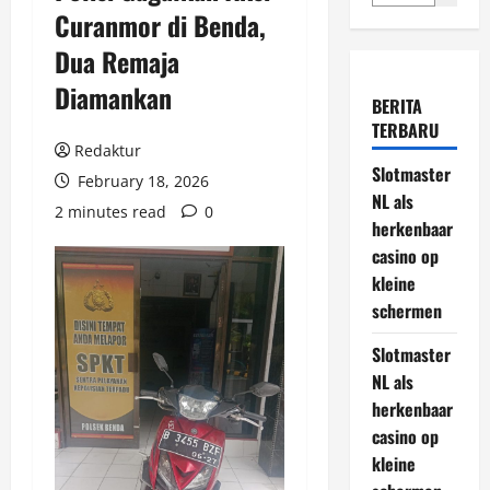
Curanmor di Benda,
Dua Remaja
Diamankan
BERITA
TERBARU
Redaktur
Slotmaster
February 18, 2026
NL als
2 minutes read
0
herkenbaar
casino op
kleine
schermen
Slotmaster
NL als
herkenbaar
casino op
kleine