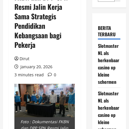
Resmi Jalin Kerja
Sama Strategis
Pendidikan
BERITA
Kebangsaan bagi
TERBARU
Pekerja
Slotmaster
NL als
Dirut
herkenbaar
January 20, 2026
casino op
kleine
3 minutes read
0
schermen
Slotmaster
NL als
herkenbaar
casino op
kleine
Foto : Dokumentasi FKBN
dan DPP SPN Resmi Jalin