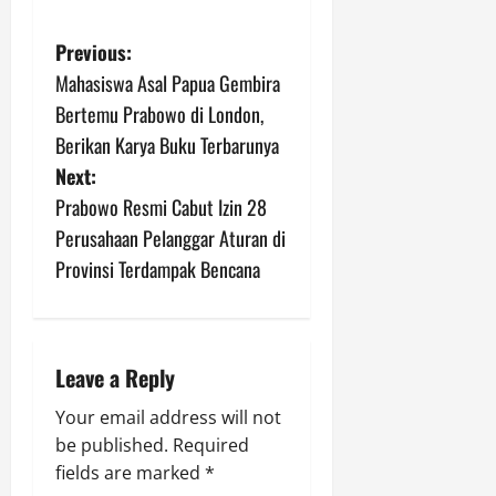
P
Previous:
Mahasiswa Asal Papua Gembira
o
Bertemu Prabowo di London,
s
Berikan Karya Buku Terbarunya
Next:
t
Prabowo Resmi Cabut Izin 28
n
Perusahaan Pelanggar Aturan di
Provinsi Terdampak Bencana
a
v
i
Leave a Reply
g
Your email address will not
be published.
Required
a
fields are marked
*