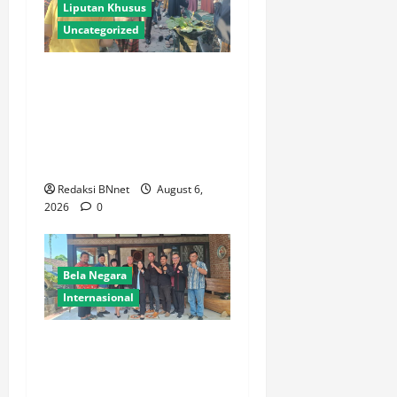
Liputan Khusus
Uncategorized
Polres Lamongan Bantu
Pengamanan Prosesi
Pemakaman Pendaki
Gunung Piramid Bondowoso
di Babat
Redaksi BNnet
August 6,
2026
0
Bela Negara
Internasional
Ketua BPW PERADIN Jawa
Timur Pasca Pelantikan
Lakukan Kunjungan Kerja