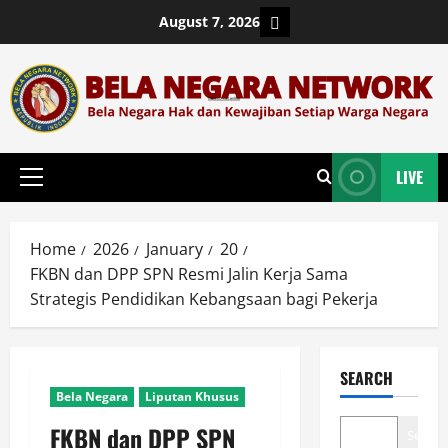
Skip
Login
August 7, 2026
to
content
LIVE
Primary
Menu
Home
2026
January
20
FKBN dan DPP SPN Resmi Jalin Kerja Sama
Strategis Pendidikan Kebangsaan bagi Pekerja
SEARCH
Bela Negara
Liputan Khusus
FKBN dan DPP SPN
Search