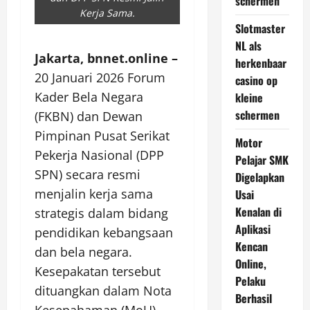
schermen
Kerja Sama.
Slotmaster
NL als
Jakarta, bnnet.online –
herkenbaar
20 Januari 2026 Forum
casino op
Kader Bela Negara
kleine
schermen
(FKBN) dan Dewan
Pimpinan Pusat Serikat
Motor
Pekerja Nasional (DPP
Pelajar SMK
SPN) secara resmi
Digelapkan
menjalin kerja sama
Usai
Kenalan di
strategis dalam bidang
Aplikasi
pendidikan kebangsaan
Kencan
dan bela negara.
Online,
Kesepakatan tersebut
Pelaku
dituangkan dalam Nota
Berhasil