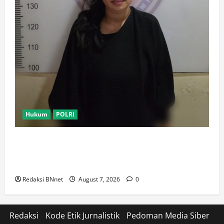
Hukum
POLRI
Motor Pelajar SMK Digelapkan Usai Kenalan di
Aplikasi Kencan Online, Pelaku Berhasil Ditangkap
Polsek Kembangan
Redaksi BNnet
August 7, 2026
0
Redaksi
Kode Etik Jurnalistik
Pedoman Media Siber