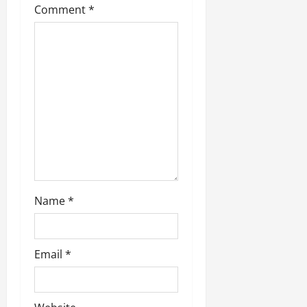
t
Comment
*
i
o
n
Name
*
Email
*