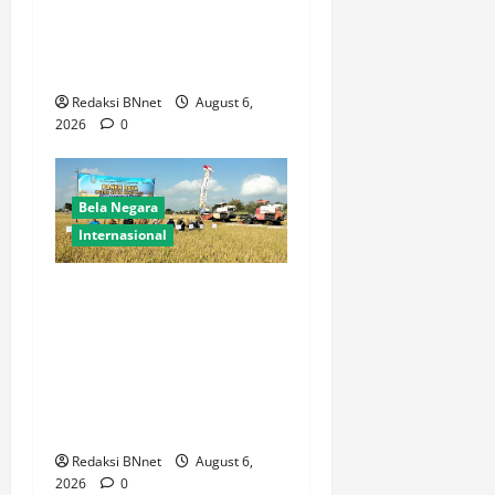
Perdana ke Lamongan,
Perkuat Sinergitas
Organisasi
Redaksi BNnet
August 6,
2026
0
Bela Negara
Internasional
Dukung Kemandirian
Pangan,Peltu Joko Sumarno
Wakili Danramil
Karanggeneng Hadiri Panen
Raya Padi di Desa
Prijekngablak
Redaksi BNnet
August 6,
2026
0