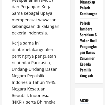
Kesepahaman (MoU)
Ditangkap
dan Perjanjian Kerja
Polsek
Sama sebagai upaya
Kembangan
memperkuat wawasan
Polsek
kebangsaan di kalangan
Tambora
pekerja Indonesia.
Serahkan 6
Motor Hasil
Kerja sama ini
Pengungka
dilatarbelakangi oleh
pan Kasus
pentingnya penguatan
Curanmor
nilai-nilai Pancasila,
Kepada
Undang-Undang Dasar
Pemilik
Yang sah
Negara Republik
Indonesia Tahun 1945,
Negara Kesatuan
Republik Indonesia
ARSIP
(NKRI), serta Bhinneka