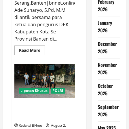
February
Serang,Banten|bnnet.online-
2026
Ade Sunaryo, S.Pd, M.M
dilantik bersama para
January
ketua dan pengurus DPK
2026
Kabupaten Kota Se-
Provinsi Banten di...
December
Read
Read More
2025
more
about
Ade
November
Sunaryo
Terpilih
2025
Menjadi
Ketua
DPK
October
IARMI
Kab.
Liputan Khusus
POLRI
2025
Tangerang
Periode
2026-
Aksi Cepat Polsek Tangerang
September
2030
Gagalkan Dugaan Tawuran,
2025
Delapan Celurit Diamankan
Redaksi BNnet
August 2,
May 2025