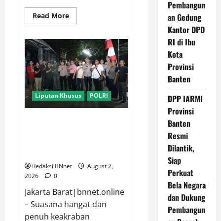
Pembangun
Read
Read More
an Gedung
more
Kantor DPD
about
Hasil
RI di Ibu
Panen
Terapan
Kota
Organik
Bela
Provinsi
Negara
Demplot
Banten
di
Kelurahan
Liputan Khusus
POLRI
DPP IARMI
Bejen
Kab.
Provinsi
Karanganyar
capai
Kapolres Metro Jakarta Barat
Banten
8,1
Ajak Warga Hidupkan
Ton
Resmi
per
Siskamling dalam Dialog Jaga
Hektar
Dilantik,
Jakarta On The Spot
Siap
Redaksi BNnet
August 2,
Perkuat
2026
0
Bela Negara
Jakarta Barat|bnnet.online
dan Dukung
– Suasana hangat dan
Pembangun
penuh keakraban