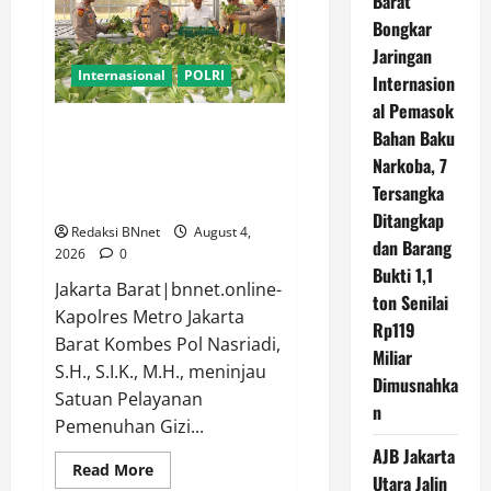
Barat
Resmi
PM
Bongkar
Thailand
Anutin
Jaringan
Charnvirakul,
Internasional
POLRI
Internasion
Sepakati
Kemitraan
al Pemasok
Strategis
2026-
Kapolres Metro Jakarta Barat
Bahan Baku
2030
Tinjau SPPG dan Panen Sayuran
Narkoba, 7
Pokcoy Di Greenhouse SPPG
Tersangka
Polri Palmerah
Ditangkap
Redaksi BNnet
August 4,
dan Barang
2026
0
Bukti 1,1
Jakarta Barat|bnnet.online-
ton Senilai
Kapolres Metro Jakarta
Rp119
Barat Kombes Pol Nasriadi,
Miliar
S.H., S.I.K., M.H., meninjau
Dimusnahka
Satuan Pelayanan
n
Pemenuhan Gizi...
AJB Jakarta
Read
Read More
Utara Jalin
more