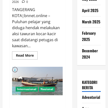
2026
0
TANGERANG
April 2025
KOTA|bnnet.online –
March 2025
Puluhan pelajar yang
diduga hendak melakukan
February
aksi tawuran kocar-kacir
2025
saat didatangi petugas di
kawasan...
December
Read
Read More
2024
more
about
Aksi
Cepat
Polsek
Tangerang
Gagalkan
KATEGORI
Dugaan
Tawuran,
BERITA
Delapan
Internasional
Nasional
Celurit
Diamankan
Adventorial
Quick Response Satpolairud
Polres Lamongan Bantu Kapal