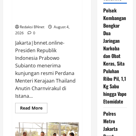
Kunjungan Resmi PM Thailand
Polsek
Anutin Charnvirakul, Sepakati
Kembangan
Kemitraan Strategis 2026-2030
Bongkar
Redaksi BNnet
August 4,
Dua
2026
0
Jaringan
Jakarta|bnnet.online-
Narkoba
Presiden Republik
dan Obat
Indonesia Prabowo
Keras, Sita
Subianto menerima
Puluhan
kunjungan resmi Perdana
Ribu Pil, 1,1
Menteri Kerajaan Thailand
Kg Sabu
Anutin Charnvirakul di
hingga Vape
Istana...
Etomidate
Read
Read More
more
Polres
about
Metro
Presiden
Prabowo
Jakarta
Terima
Kunjungan