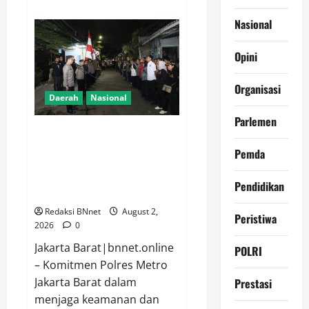
about
Lele
Nasional
Dinilai
Jadi
Sumber
Protein
Opini
Berkualitas
dan
Terjangkau
Organisasi
untuk
Daerah
Nasional
Cegah
Stunting
Parlemen
Kapolres Metro Jakarta Barat
Pimpin Langsung Apel KRYD
Pemda
Blue Light 3 Pilar di Tamansari,
Perkuat Sinergi Jaga
Pendidikan
Kamtibmas
Redaksi BNnet
August 2,
Peristiwa
2026
0
Jakarta Barat|bnnet.online
POLRI
– Komitmen Polres Metro
Jakarta Barat dalam
Prestasi
menjaga keamanan dan