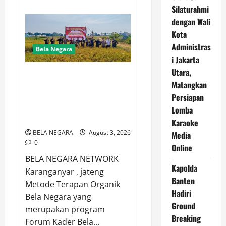
about
Silaturahmi
Kapolres
Metro
dengan Wali
Jakarta
Barat
Kota
Tinjau
Administras
SPPG
Bela Negara
dan
i Jakarta
Panen
Sayuran
Utara,
Hasil Panen Terapan Organik
Pokcoy
Di
Matangkan
Bela Negara Demplot di
Greenhouse
SPPG
Persiapan
Kelurahan Bejen Kab.
Polri
Karanganyar capai 8,1 Ton per
Lomba
Palmerah
Hektar
Karaoke
BELA NEGARA
August 3, 2026
Media
0
Online
BELA NEGARA NETWORK
Kapolda
Karanganyar , jateng
Banten
Metode Terapan Organik
Hadiri
Bela Negara yang
Ground
merupakan program
Breaking
Forum Kader Bela...