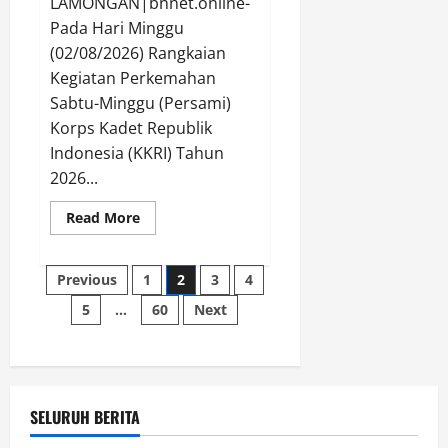
LAMONGAN|bnnet.online-
Pada Hari Minggu
(02/08/2026) Rangkaian
Kegiatan Perkemahan
Sabtu-Minggu (Persami)
Korps Kadet Republik
Indonesia (KKRI) Tahun
2026...
Read
Read More
more
about
Resmi
Posts
Ditutup,
Previous
1
2
3
4
Persami
KKRI
5
…
60
Next
pagination
Kodim
0812/Lamongan
Sukses
Cetak
Generasi
Muda
Berkarakter
dan
SELURUH BERITA
Disiplin