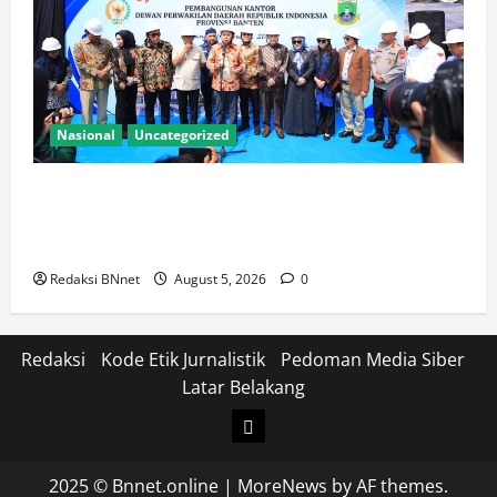
Nasional
Uncategorized
Kapolda Banten Hadiri Ground Breaking
Pembangunan Gedung Kantor DPD RI di Ibu Kota
Provinsi Banten
Redaksi BNnet
August 5, 2026
0
Redaksi
Kode Etik Jurnalistik
Pedoman Media Siber
Latar Belakang
Login
2025 © Bnnet.online
|
MoreNews
by AF themes.