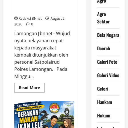
Agro
Nelayan Kehabisan BBM di
Perairan Paciran
Agro
Redaksi BNnet
August 2,
Sektor
2026
0
Lamongan|bnnet– Wujud
Bela Negara
nyata pelayanan cepat
kepada masyarakat
Daerah
kembali ditunjukkan oleh
Galeri Foto
personel Satpolairud
Polres Lamongan. Pada
Galeri Video
Minggu...
Read
Read More
Geleri
more
about
Quick
Hankam
Response
Satpolairud
Polres
Hukum
Lamongan
Bantu
Kapal
Nelayan