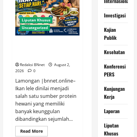
Internasional
Kehabisan
BBM
di
Investigasi
Perairan
Liputan Khusus
Paciran
Uncategorized
Kajian
Publik
Lele Dinilai Jadi Sumber Protein
Berkualitas dan Terjangkau
Kesehatan
untuk Cegah Stunting
Redaksi BNnet
August 2,
Konferensi
2026
0
PERS
Lamongan |bnnet.online–
Kunjungan
Ikan lele dinilai menjadi
salah satu sumber protein
Kerja
hewani yang memiliki
Laporan
banyak keunggulan
dibandingkan sejumlah...
Liputan
Read
Read More
Khusus
more