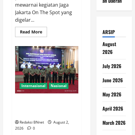
an Daerah
mewarnai kegiatan Jaga
Jakarta On The Spot yang
digelar...
ARSIP
Read
Read More
more
about
August
Kapolres
Metro
2026
Jakarta
Barat
Ajak
July 2026
Warga
Hidupkan
Siskamling
dalam
June 2026
Dialog
Internasional
Nasional
Jaga
Jakarta
May 2026
On
The
Ade Sunaryo Terpilih Menjadi
Spot
Ketua DPK IARMI Kab.
April 2026
Tangerang Periode 2026-2030
March 2026
Redaksi BNnet
August 2,
2026
0