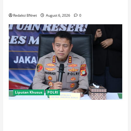
hingga Vape Etomidate
Redaksi BNnet
August 6, 2026
0
Liputan Khusus
POLRI
Polres Metro Jakarta Barat Bongkar Jaringan
Internasional Pemasok Bahan Baku Narkoba, 7
Tersangka Ditangkap dan Barang Bukti 1,1 ton
Senilai Rp119 Miliar Dimusnahkan